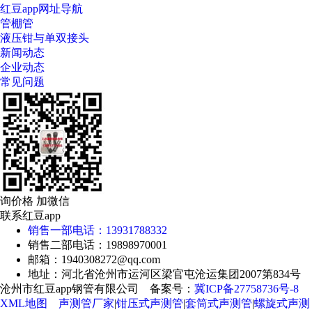
红豆app网址导航
管棚管
液压钳与单双接头
新闻动态
企业动态
常见问题
询价格 加微信
联系红豆app
销售一部电话：13931788332
销售二部电话：19898970001
邮箱：1940308272@qq.com
地址：河北省沧州市运河区梁官屯沧运集团2007第834号
沧州市红豆app钢管有限公司 备案号：
冀ICP备27758736号-8
XML地图
声测管厂家
|
钳压式声测管
|
套筒式声测管
|
螺旋式声测