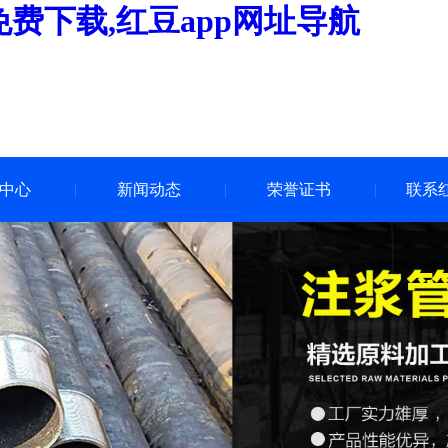
p免费下载,红豆app网址导航
中心
新闻动态
荣誉证书
联系红