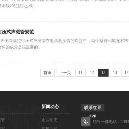
了下降本钱和短接头少对...
钳压式声测管规范
灌注桩声测管规范钳压式声测管在电弧测深管的焊接中，两个母材和填充材料被
材料的成分是很重要的。...
首页
上一页
11
12
13
14
15
新闻动态
联系红豆
app
测管
企业动态
销售一部电话：1393
测管
常见问题