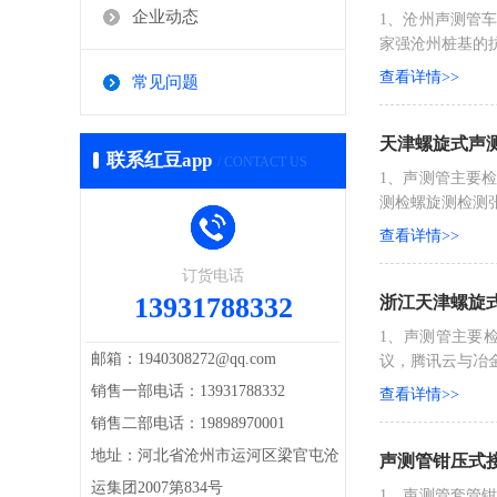
企业动态
1、沧州声测
家强沧州桩基的抗压和
查看详情>>
常见问题
天津螺旋式声
联系红豆app
/ CONTACT US
1、声测管主
测检螺旋测检测张
查看详情>>
订货电话
13931788332
浙江天津螺旋
1、声测
邮箱：1940308272@qq.com
议，腾讯云
销售一部电话：13931788332
查看详情>>
销售二部电话：19898970001
地址：河北省沧州市运河区梁官屯沧
声测管钳压式
运集团2007第834号
1、声测管