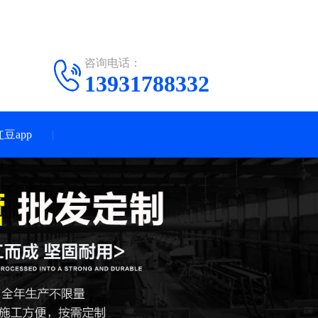
咨询电话：
13931788332
豆app