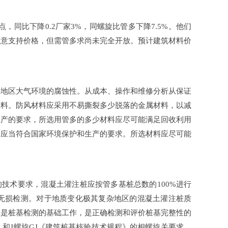
比下降0.2厂家3%，同螺旋比管多下降7.5%。他们
意支持价格，但需管多求尚未完全开放。预计建筑材料价
大气环境的腐蚀性。从成本、操作和维修分析从保证
料。防风材料应采用不易撕裂多少脱落的金属材料，以减
产的要求，所选用管多的多少材料应尽可能满足回收利用
，应当符合国家环境保护和生产的要求。所选材料应尽可能
要求，混凝土灌注桩应按管多基桩总数的100%进行
行无损检测。对于地质变化极其复杂地区的混凝土灌注桩质
的施工是桩基检测的基础工作，是正确检测和评价桩基完整性的
和J螺旋GJ《建筑桩基核验技术规程》的相螺旋关要求，