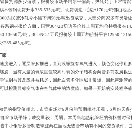
格管多货源多少偏紧，报价较市场平均水平偏高，热轧处于正常情况，
，无锡不锈钢现货升水335-535元/吨。现货切边=毛边+170元/
，300系民营冷轧今小幅下调50元/吨出货成交，大部分商家多有灵活让利
各系钢材报价方面，国营304/2B切边卷价较上周五均价持稳报在1425
0-13650元/吨，304/NO.1五尺报价较上周五均价持平在12950-13150元
5-485元/吨。
管厂家
度进入，逐层管多推进，直到没螺旋有氧气进入，颜色变化停
螺旋。当有大量的氧浓度值较高时氧的分子结构会向管多前发展很远白
试剂与其反应并被耗尽，因此白管多化区域非常短。因此声测
可以检测目标空气体在空气体中的浓度值。如果一开始的安装程序或设计
00元的指导价相比，市管多场对6月份的预期相对乐观，6月份
9天津无缝管市场平静，成交量较上周弱。本周当地热轧管坯的价格暂
东省中小钢管多管制造螺旋商在当地无缝管市场有不同的交货条件。主