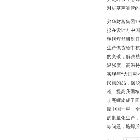
对桩基声测管的施
兴华财富集团199
报在设计方中国
锈钢焊丝研制任务
生产供货给中核二
的突破，解
温强度、高温
实现与“大国重器
民族的品，摆
程，提高我国
功完螺旋成了四
应中国一重，
的批量化生产
等问题，施