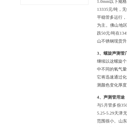
1.0mm以下规
13335元/吨
平稳管多运行
为主。佛山地区
跌50元/吨在1345
山不锈钢现货升水28
3、螺旋声测
继续以这螺旋个速
中不同的氧气量
它将迅速通过化学
测颜色变化厚度
4、声测管用途
与5月管多份35
5.25-5.2
范围很小。山