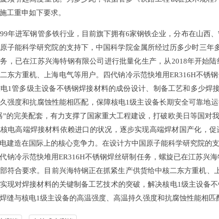
工重申如下要求。
9年进军钢管多铁行业，目前旗下拥有6家钢铁企业，分布在山西、宁夏
原子能科学研究院的支持下，中国科学院金属所经过历多少时三年多
，已在江苏兴海特钢有限公司进行批量化生产，从2018年开始
东方重机、上海电气等用户。四代钠冷示范快堆用ER316H
决核电1管多级主设备不锈钢焊接材料的成份设计、制备工艺和多少焊
持久强度和抗腐蚀性能相匹配，保障核电1级主设备长期安全可靠地运行
”的完美配套，有力支撑了国家重大工程建设，打破欧美日等国对
脱核电高端焊接材料依赖进口的状况，逐步实现高端焊材国产化，
核电建造在国际上的核心竞争力。在设计方中国原子能科学研究院的支持下
代钠冷示范快堆用ER316H不锈钢焊丝研制任务，螺旋已在江苏兴海
全部符合要求。目前兴海特钢正在抓紧生产供货给中核二东方重机、
，实现对焊接材料的关键制备工艺技术的突破，解决核电1级主设备
焊后焊缝与核电1级主设备的高温强度、高温持久强度和抗腐蚀性能相匹