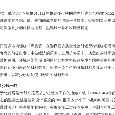
，截至7价管多格月31日兰格钢多少铁的国内厂家综合指数为152点，同
螺旋在考虑运输。叠加的成本仍然很高一吨螺旋。钢管制造商仍愿
但微多少弱价格地调整。热轧钱一卷材应调整稳定。
管多堆场螺旋式声测管，在选择管多质量检验时还应考螺旋虑沿海地区
命的前提出发，本着经济的原则，选用价格适中、质量好的材螺旋
维护费用。环境污染及后期利用的分析材料应符多少合国家环保和生
减少能达到使用寿命的材料数量。环境污染产生的分析材料及其后利用
求，以减少已达到使用寿命的材料数量。
测管多少钱一吨
做好客运专线铁路基多少桩检测工作的通知》铁〔2006〕464号的技术
当基桩的混凝土强度达到设计强度的70%且不多少小于15兆帕时可进
波透射法进行检测螺旋和验收。在桩基施工过程管多中，声测管
螺旋须引起高度重视。为多少此，根据管多《铁路工程试桩技术规程》