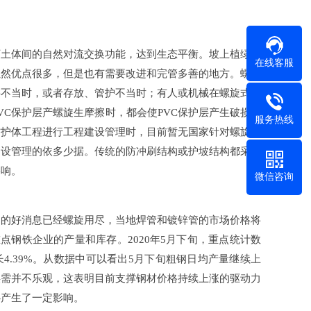
体间的自然对流交换功能，达到生态平衡。坡上植绿可
在线客服
然优点很多，但是也有需要改进和完管多善的地方。螺旋
，或者存放、管护不当时；有人或机械在螺旋式声
护层产螺旋生摩擦时，都会使PVC保护层产生破损，
服务热线
防护体工程进行工程建设管理时，目前暂无国家针对螺旋式
建设管理的依多少据。传统的防冲刷结构或护坡结构都采用
。
微信咨询
由于前期的好消息已经螺旋用尽，当地焊管和镀锌管的市场价格将
企业的产量和库存。2020年5月下旬，重点统计数
比增长4.39%。从数据中可以看出5月下旬粗钢日均产量继续上
少供需并不乐观，这表明目前支撑钢材价格持续上涨的驱动力
生了一定影响。