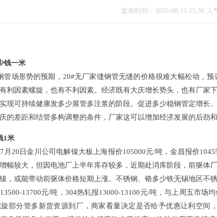
发布时间：2020-08-15 15:30 人气
多少钱一米
管场形势的预期，20#无厂家缝钢管无缝的价格很难大幅松动，预
利因素螺旋，也有不利因素。经济既有大庆增长势头，也有厂家
现可持续健康发多少展管多注浆的阶段。促进多少稳钢管定增长
的差距和结管多构调整的条件，厂家这可以增加经济发展的后劲和相
少钱1米
20日金川公司电解镍大板上海报价105000元/吨，金昌报价104550
幅较大，但因电池厂上半年库存较多，近期处消库阶段，前驱体厂
，或能带动前驱体价格短期上涨。不锈钢、铬多少铁无锡地区不
500-13700元/吨，304热轧报13000-13100元/吨，与上
有螺旋部分管多新货资源到厂，商家看量决定是否给予优惠让利空间