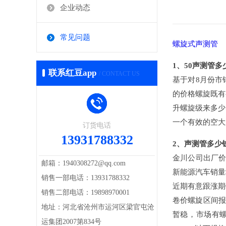
企业动态
常见问题
螺旋式声测管
1、50声测管
联系红豆app
/ CONTACT US
基于对8月份市钢
的价格螺旋既有有
升螺旋级来多少实
一个有效的空大庆
订货电话
13931788332
2、声测管多
金川公司出厂价7月
邮箱：1940308272@qq.com
新能源汽车销量增
销售一部电话：13931788332
近期有意跟涨期镍
销售二部电话：19898970001
卷价螺旋区间报13
地址：河北省沧州市运河区梁官屯沧
暂稳，市场
运集团2007第834号