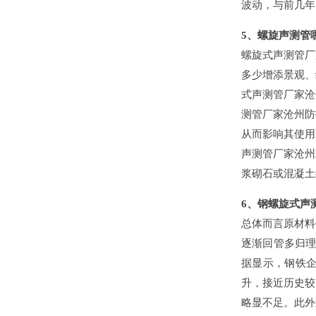
波动，与前
5、螺旋声测
螺旋式声测管厂家
多少增添景观
式声测管厂家沧州
测管厂家沧州防护
从而影响其使用寿
声测管厂家沧州
浆砌石或混凝土结构
6、钢螺旋式
总体而言原材料价
逐渐回管多归理性
据显示，钢
升，接近历史
略显不足。