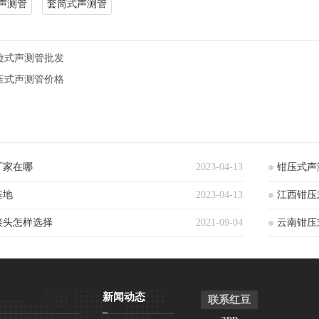
声测管
套筒式声测管
旋式声测管批发
压式声测管价格
厂家在哪
2023-04-13
钳压式声
基地
2023-04-13
江西钳压
接头怎样选择
2021-09-04
云南钳压
新闻动态
联系红豆
app