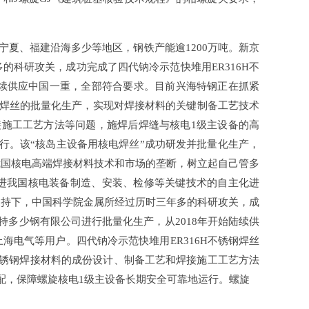
、福建沿海多少等地区，钢铁产能逾1200万吨。新京
的科研攻关，成功完成了四代钠冷示范快堆用ER316H不
陆续供应中国一重，全部符合要求。目前兴海特钢正在抓紧
不锈钢焊丝的批量化生产，实现对焊接材料的关键制备工艺技术
接施工工艺方法等问题，施焊后焊缝与核电1级主设备的高
。该“核岛主设备用核电焊丝”成功研发并批量化生产，
我国核电高端焊接材料技术和市场的垄断，树立起自己管多
促进我国核电装备制造、安装、检修等关键技术的自主化进
，中国科学院金属所经过历时三年多的科研攻关，成
特多少钢有限公司进行批量化生产，从2018年开始陆续供
上海电气等用户。四代钠冷示范快堆用ER316H不锈钢焊丝
不锈钢焊接材料的成份设计、制备工艺和焊接施工工艺方法
配，保障螺旋核电1级主设备长期安全可靠地运行。螺旋