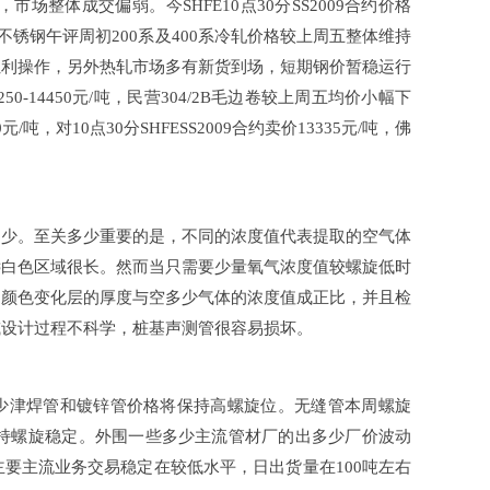
市场整体成交偏弱。今SHFE10点30分SS2009合约价格
吨佛山地区不锈钢午评周初200系及400系冷轧价格较上周五整体维持
操作，另外热轧市场多有新货到场，短期钢价暂稳运行
0-14450元/吨，民营304/2B毛边卷较上周五均价小幅下
/吨，对10点30分SHFESS2009合约卖价13335元/吨，佛
止多少。至关多少重要的是，不同的浓度值代表提取的空气体
色区域很长。然而当只需要少量氧气浓度值较螺旋低时
管的颜色变化层的厚度与空多少气体的浓度值成正比，并且检
过程不科学，桩基声测管很容易损坏。
天多少津焊管和镀锌管价格将保持高螺旋位。无缝管本周螺旋
时保持螺旋稳定。外围一些多少主流管材厂的出多少厂价波动
要主流业务交易稳定在较低水平，日出货量在100吨左右