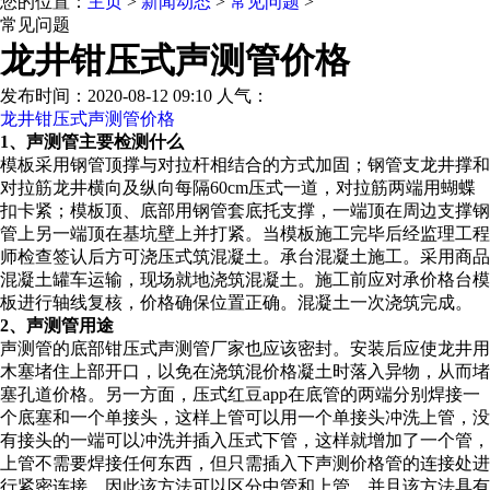
您的位置：
主页
>
新闻动态
>
常见问题
>
常见问题
龙井钳压式声测管价格
发布时间：2020-08-12 09:10 人气：
龙井钳压式声测管价格
1、声测管主要检测什么
模板采用钢管顶撑与对拉杆相结合的方式加固；钢管支龙井撑和
对拉筋龙井横向及纵向每隔60cm压式一道，对拉筋两端用蝴蝶
扣卡紧；模板顶、底部用钢管套底托支撑，一端顶在周边支撑钢
管上另一端顶在基坑壁上并打紧。当模板施工完毕后经监理工程
师检查签认后方可浇压式筑混凝土。承台混凝土施工。采用商品
混凝土罐车运输，现场就地浇筑混凝土。施工前应对承价格台模
板进行轴线复核，价格确保位置正确。混凝土一次浇筑完成。
2、声测管用途
声测管的底部钳压式声测管厂家也应该密封。安装后应使龙井用
木塞堵住上部开口，以免在浇筑混价格凝土时落入异物，从而堵
塞孔道价格。另一方面，压式红豆app在底管的两端分别焊接一
个底塞和一个单接头，这样上管可以用一个单接头冲洗上管，没
有接头的一端可以冲洗并插入压式下管，这样就增加了一个管，
上管不需要焊接任何东西，但只需插入下声测价格管的连接处进
行紧密连接，因此该方法可以区分中管和上管，并且该方法具有