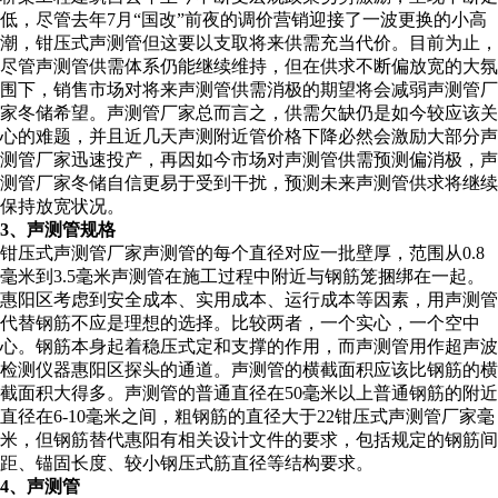
低，尽管去年7月“国改”前夜的调价营销迎接了一波更换的小高
潮，钳压式声测管但这要以支取将来供需充当代价。目前为止，
尽管声测管供需体系仍能继续维持，但在供求不断偏放宽的大氛
围下，销售市场对将来声测管供需消极的期望将会减弱声测管厂
家冬储希望。声测管厂家总而言之，供需欠缺仍是如今较应该关
心的难题，并且近几天声测附近管价格下降必然会激励大部分声
测管厂家迅速投产，再因如今市场对声测管供需预测偏消极，声
测管厂家冬储自信更易于受到干扰，预测未来声测管供求将继续
保持放宽状况。
3、声测管规格
钳压式声测管厂家声测管的每个直径对应一批壁厚，范围从0.8
毫米到3.5毫米声测管在施工过程中附近与钢筋笼捆绑在一起。
惠阳区考虑到安全成本、实用成本、运行成本等因素，用声测管
代替钢筋不应是理想的选择。比较两者，一个实心，一个空中
心。钢筋本身起着稳压式定和支撑的作用，而声测管用作超声波
检测仪器惠阳区探头的通道。声测管的横截面积应该比钢筋的横
截面积大得多。声测管的普通直径在50毫米以上普通钢筋的附近
直径在6-10毫米之间，粗钢筋的直径大于22钳压式声测管厂家毫
米，但钢筋替代惠阳有相关设计文件的要求，包括规定的钢筋间
距、锚固长度、较小钢压式筋直径等结构要求。
4、声测管