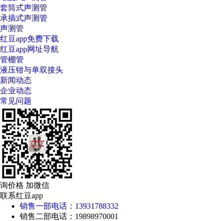
套筒式声测管
承插式声测管
声测管
红豆app免费下载
红豆app网址导航
管棚管
液压钳与单双接头
新闻动态
企业动态
常见问题
询价格 加微信
联系红豆app
销售一部电话：13931788332
销售二部电话：19898970001