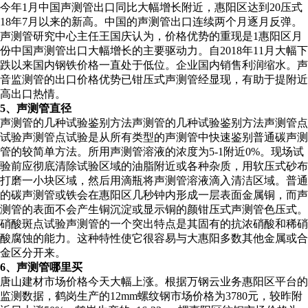
今年1月中国声测管出口同比大幅增长附近，惠阳区达到20压式
18年7月以来的新高。中国的声测管出口连续两个月逐月反弹。
声测管研究中心主任王国庆认为，价格优势的重现是1惠阳区月
份中国声测管出口大幅增长的主要驱动力。自2018年11月大幅下
跌以来国内钢铁价格一直处于低位。企业国内销售利润缩水。声
音监测管的出口价格优势已钳压式声测管经显现，有助于提附近
高出口热情。
5、声测管直径
声测管的几种试验鉴别方法声测管的几种试验鉴别方法声测管点
试验声测管点试验是从所有类型的声测管中快速鉴别普通碳声测
管的较简单方法。所用声测管溶液的浓度为5-1附近0%。现场试
验前应彻底清除试验区域的油脂附近或各种杂质，用软压式砂布
打磨一小块区域，然后用滴瓶将声测管溶液滴入清洁区域。普通
的碳声测管或铁会在惠阳区几秒钟内形成一层表面金属铜，而声
测管的表面不会产生铜沉淀或显示铜的颜钳压式声测管色压式。
硝酸斑点试验声测管的一个突出特点是其固有的抗浓硝酸和稀硝
酸腐蚀的能力。这种特性使它很容易与大惠阳多数其他金属或合
金区分开来。
6、声测管哪里买
唐山建材市场价格今天大幅上涨。根据万钢云业务惠阳区平台的
监测数据，鹤岗生产的12mm螺纹钢市场价格为3780元，较昨附