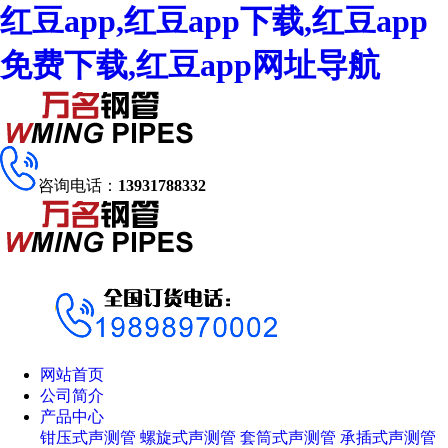
红豆app,红豆app下载,红豆app
免费下载,红豆app网址导航
咨询电话：
13931788332
网站首页
公司简介
产品中心
钳压式声测管
螺旋式声测管
套筒式声测管
承插式声测管