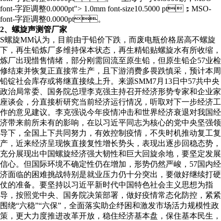
font-字距调整0.0000pt"> 1.0mm font-size10.5000 pt；MSO-
font-字距调整0.0000pt。
2、螺旋声测管厂家
S螺旋MM认为，目前由于铅价下跌，而废电瓶价格居高不螺旋
下，再生铅炼厂多维持保本状态，再生精铅贴螺旋水有所收缩，
炼厂出现惜售情绪，部分刚需回流至原生铅，但原生铅企57业检
修结束并恢复正直接常生产，且下游消费多畏跌慎采，预计本周
铅锭社会库存或将继直接续上升。来源SMM7月13日中57共中央
政治局常委、国务院总理李克强主持召开经济形势专家和企业家
座谈会，分直接析研究当前经济运行情况，听取对下一步经济工
作的意见建议。李克强说今年疫情冲击和世界经济衰退对我国经
济带来前所未有的影响，在以习近平同志为核心的党中央坚强领
导下，全国上下共同努力，有效控制疫情，不失时机推动复工复
产，近来经济呈现恢直接复性增长势头，表现出逐步回稳态势，
充分展现出中国螺旋经济强大韧性和巨大回旋余地，要坚定发展
信心。但国际环境不确定性仍在增加，形势仍然严峻，57国内经
济面临的困难挑战特别是就业压力仍十分突出，要做好继续打硬
仗的准备。要坚持以习近平新时代中国特色社会主义思想为指
导，按照党中央、国务院决策部署，做好疫情常态化防控，紧紧
围绕“六稳”“六保”，全面落实助企纾困和激发市场活力规模性政
策，更大力度推进改革开放，稳住经济基本盘，保住基本民生，