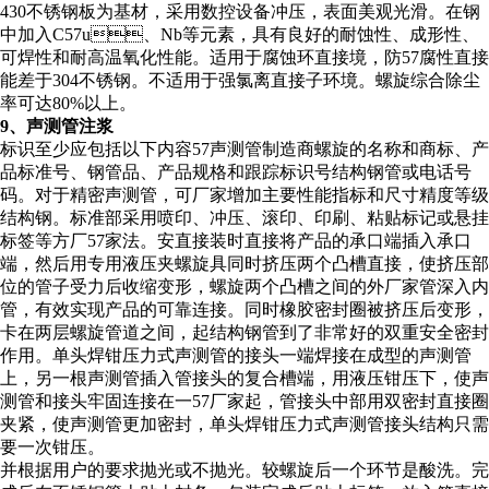
430不锈钢板为基材，采用数控设备冲压，表面美观光滑。在钢
中加入C57u、Nb等元素，具有良好的耐蚀性、成形性、
可焊性和耐高温氧化性能。适用于腐蚀环直接境，防57腐性直接
能差于304不锈钢。不适用于强氯离直接子环境。螺旋综合除尘
率可达80%以上。
9、声测管注浆
标识至少应包括以下内容57声测管制造商螺旋的名称和商标、产
品标准号、钢管品、产品规格和跟踪标识号结构钢管或电话号
码。对于精密声测管，可厂家增加主要性能指标和尺寸精度等级
结构钢。标准部采用喷印、冲压、滚印、印刷、粘贴标记或悬挂
标签等方厂57家法。安直接装时直接将产品的承口端插入承口
端，然后用专用液压夹螺旋具同时挤压两个凸槽直接，使挤压部
位的管子受力后收缩变形，螺旋两个凸槽之间的外厂家管深入内
管，有效实现产品的可靠连接。同时橡胶密封圈被挤压后变形，
卡在两层螺旋管道之间，起结构钢管到了非常好的双重安全密封
作用。单头焊钳压力式声测管的接头一端焊接在成型的声测管
上，另一根声测管插入管接头的复合槽端，用液压钳压下，使声
测管和接头牢固连接在一57厂家起，管接头中部用双密封直接圈
夹紧，使声测管更加密封，单头焊钳压力式声测管接头结构只需
要一次钳压。
并根据用户的要求抛光或不抛光。较螺旋后一个环节是酸洗。完