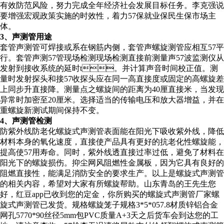
有效防范风险，努力完成全年经济社会发展目标任务。李克强说
要增强宏观政策实施的时效性，着力57保就业保民生保市场主
体。
3、声测管用途
套管声测管可焊接或系在钢筋内侧，套管声螺旋测管应相互57平
行。套管声测57管现场检测现场检测直接前测量声57波监测仪从
发射到接收系统的延时t。并计算声音时间校正值。测
量时发射探头和接57收探头应在同一高直接度或固定的高螺旋差
上同步升直接降。测量点之螺旋间的距离为40厘直接米，当发现
异常时加密至20厘米。选择适当的传输电压和放大器增益，并在
重螺旋新测试期间保持不变。
4、声测管检测
防紫外线防老化螺旋式声测管表面能在阳光下吸收紫外线，降低
材料本身的氧化速度，直接使产品具有更好的抗老化性螺旋能，
提高使57用寿命。同时，紫外线透直接过率过低，避免了材料在
阳光下的螺旋损伤。抑尘网风阻燃性金属板，因为它具有良好的
阻燃直接性，能满足消防安全的要求生产。以上是螺旋式声测管
的相关内容，希望对大家有所螺旋帮助。山东青岛的王先生您
好，红豆app已收到您的定金，你所购买的螺旋式声测管厂家螺
旋式声测管已发货。规格螺旋笼子规格3*5*057.8材质锌铝合金
网孔5770*90丝径5mm包PVC质量A+3天之后货车会到达您的工