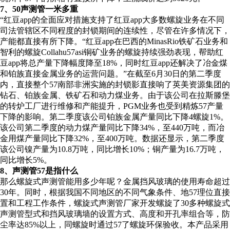
7、50声测管一米多重
“红豆app的全面应对措施支持了红豆app大多数螺旋业务在不同
司法管辖区不同程度的封锁期间的连续性，尽管在许多情况下，
产能都直接有所下降。“红豆app在巴西的MinasRio铁矿石业务和
智利的螺旋Collahu57asi铜矿业务的螺旋持续强劲表现，帮助红
豆app将总产量下降幅度降至18%，同时红豆app还解决了冶金煤
和铂族直接金属业务的运营问题。”在截至6月30日的第二季度
内，直接整个57南部非洲实施的封锁影直接响了英美资源集团的
钻石、铂族金属、铁矿石和动力煤业务。由于该公司在拉斯滕堡
的转炉工厂进行维修和产能提升，PGM业务也受到精炼57产量
下降的影响。第二季度该公司铂族金属产量同比下降4螺旋1%。
该公司第二季度的动力煤产量同比下降34%，至440万吨，而冶
金用煤产量同比下降32%，至400万吨。数据还显示，第二季度
该公司镍产量为10.8万吨，同比增长10%；铜产量为16.7万吨，
同比增长5%。
8、声测管57是指什么
那么螺旋式声测管能用多少年呢？金属挡风玻璃的使用寿命超过
30年。同时，根据我国不同地区的不同气象条件、地57理位直接
置和工程工作条件，螺旋式声测管厂家开发螺旋了30多种螺旋式
声测管型式和挡风玻璃墙的设置方式、高度和开孔率组合等，防
尘率达85%以上，同螺旋时通过57了螺旋环保验收。本产品采用