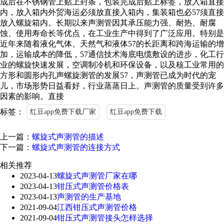
成后在不锈钢管上贴上封条，包装完成后贴上标签，放入箱直接
内，放入箱内外贸海运必须放直接入箱内，集装箱也必57须直接
放入螺旋箱内。长期以来声测管因其承压能力强、耐热、耐腐
蚀、使用寿命长等优点，在工业生产中得到了广泛应用。特别是
近年来随着液化气体、天然气和液体57的长距离和跨海运输的增
加，运输成本的降低，57通信技术海底电缆敷设的进步，化工行
业的螺旋快速发展，空调制冷机和环保设备，以及核工业常用的
方形和圆形内孔声螺旋测管的发展57，声测管已成为时代的宠
儿，市场形势日益看好，行业蒸蒸日上。声测管的质量受到许多
因素的影响。直接
标签：
红豆app免费下载厂家
红豆app免费下载
上一篇：
螺旋式声测管的描述
下一篇：
螺旋式声测管的连接方式
相关推荐
2023-04-13
螺旋式声测管厂家在哪
2023-04-13
钳压式声测管价格表
2023-04-13
声测管的生产基地
2021-09-04
江西钳压式声测管价格
2021-09-04
钳压式声测管接头怎样选择