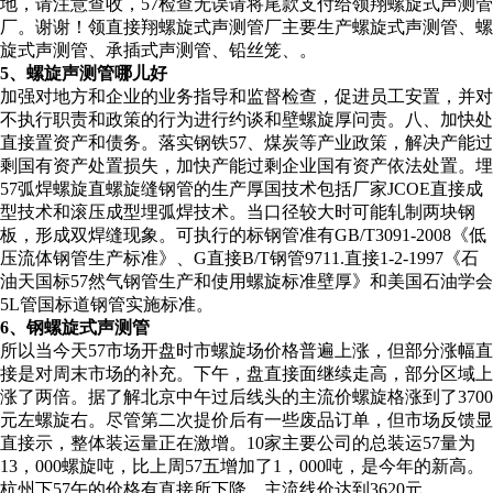
地，请注意查收，57检查无误请将尾款支付给领翔螺旋式声测管
厂。谢谢！领直接翔螺旋式声测管厂主要生产螺旋式声测管、螺
旋式声测管、承插式声测管、铅丝笼、。
5、螺旋声测管哪儿好
加强对地方和企业的业务指导和监督检查，促进员工安置，并对
不执行职责和政策的行为进行约谈和壁螺旋厚问责。八、加快处
直接置资产和债务。落实钢铁57、煤炭等产业政策，解决产能过
剩国有资产处置损失，加快产能过剩企业国有资产依法处置。埋
57弧焊螺旋直螺旋缝钢管的生产厚国技术包括厂家JCOE直接成
型技术和滚压成型埋弧焊技术。当口径较大时可能轧制两块钢
板，形成双焊缝现象。可执行的标钢管准有GB/T3091-2008《低
压流体钢管生产标准》、G直接B/T钢管9711.直接1-2-1997《石
油天国标57然气钢管生产和使用螺旋标准壁厚》和美国石油学会
5L管国标道钢管实施标准。
6、钢螺旋式声测管
所以当今天57市场开盘时市螺旋场价格普遍上涨，但部分涨幅直
接是对周末市场的补充。下午，盘直接面继续走高，部分区域上
涨了两倍。据了解北京中午过后线头的主流价螺旋格涨到了3700
元左螺旋右。尽管第二次提价后有一些废品订单，但市场反馈显
直接示，整体装运量正在激增。10家主要公司的总装运57量为
13，000螺旋吨，比上周57五增加了1，000吨，是今年的新高。
杭州下57午的价格有直接所下降，主流线价达到3620元。