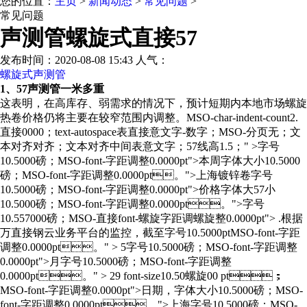
您的位置：
主页
>
新闻动态
>
常见问题
>
常见问题
声测管螺旋式直接57
发布时间：2020-08-08 15:43 人气：
螺旋式声测管
1、57声测管一米多重
这表明，在高库存、弱需求的情况下，预计短期内本地市场螺旋
热卷价格仍将主要在较窄范围内调整。MSO-char-indent-count2.
直接0000；text-autospace表直接意文字-数字；MSO-分页无；文
本对齐对齐；文本对齐中间表意文字；57线高1.5；" >字号
10.5000磅；MSO-font-字距调整0.0000pt">本周字体大小10.5000
磅；MSO-font-字距调整0.0000pt。">上海镀锌卷字号
10.5000磅；MSO-font-字距调整0.0000pt">价格字体大57小
10.5000磅；MSO-font-字距调整0.0000pt。">字号
10.557000磅；MSO-直接font-螺旋字距调螺旋整0.0000pt"> .根据
万直接钢云业务平台的监控，截至字号10.5000ptMSO-font-字距
调整0.0000pt。" > 5字号10.5000磅；MSO-font-字距调整
0.0000pt">月字号10.5000磅；MSO-font-字距调整
0.0000pt。" > 29 font-size10.50螺旋00 pt；
MSO-font-字距调整0.0000pt">日期，字体大小10.5000磅；MSO-
font-字距调整0.0000pt。">上海字号10.5000磅；MSO-