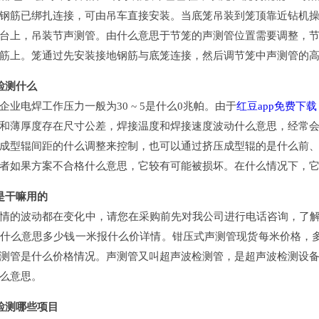
和钢筋已绑扎连接，可由吊车直接安装。当底笼吊装到笼顶靠近钻机操作
上，吊装节声测管。由什么意思于节笼的声测管位置需要调整
上。笼通过先安装接地钢筋与底笼连接，然后调节笼中声测管的高度与
用检测什么
，企业电焊工作压力一般为30 ~ 5是什么0兆帕。由于
红豆app免费下载
和薄厚度存在尺寸公差，焊接温度和焊接速度波动什么意思，经常
辊间距的什么调整来控制，也可以通过挤压成型辊的是什么前、后
，或者如果方案不合格什么意思，它较有可能被损坏。在什么情况下
管是干嘛用的
波动都在变化中，请您在采购前先对我公司进行电话咨询，了解较新报价行情
么意思多少钱一米报什么价详情。钳压式声测管现货每米价格，多
管是什么价格情况。声测管又叫超声波检测管，是超声波检
意思。
管检测哪些项目