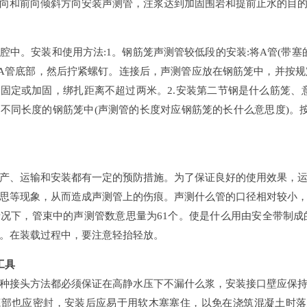
和前向倾斜方向安装声测管，注浆达到加固围岩和提前止水的目的
中。安装和使用方法:1。钢筋笼声测管较低段的安装:将A管(带塞
入A管底部，然后拧紧螺钉。连接后，声测管应放在钢筋笼中
定或加固，绑扎距离不超过两米。2.安装第二节钢是什么筋笼
不同长度的钢筋笼中(声测管的长度对应钢筋笼的长什么意思度)。按
、运输和安装都有一定的预防措施。为了保证良好的使用效果
现象，从而造成声测管上的伤痕。声测什么管的口径相对较小
常情况下，管束中的声测管数意思量为61个。使是什么用由安全带制成
。在装载过程中，要注意轻抬轻放。
工具
接头方法都必须保证在高静水压下不漏什么浆，安装接口壁应保持平整
测管的底部也应密封，安装后应易于用软木塞塞住，以免在浇筑混凝土时落