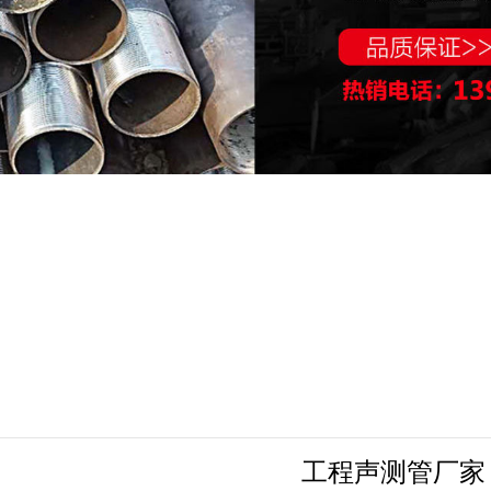
工程声测管厂家