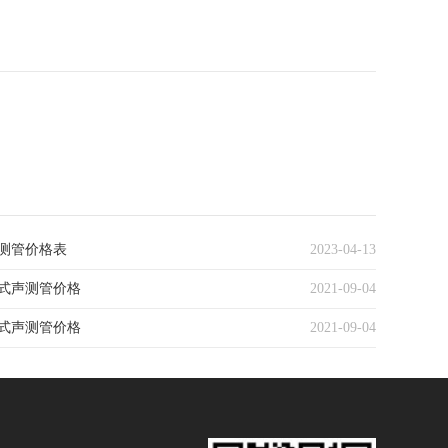
测管价格表
2023-04-13
式声测管价格
2021-09-04
式声测管价格
2021-09-04