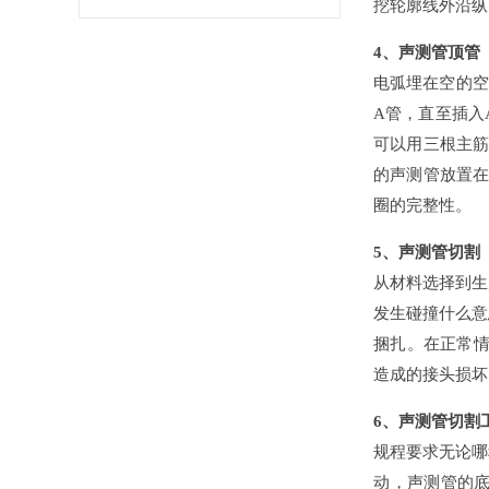
挖轮廓线外沿纵向
4、声测管顶管
电弧埋在空的空腔
A管，直至插
可以用三根主筋固
的声测管放置在
圈的完整性。
5、声测管切割
从材料选择到生产
发生碰撞什么意思等
捆扎。在正
造成的接头损坏
6、声测管切割
规程要求无论哪种
动，声