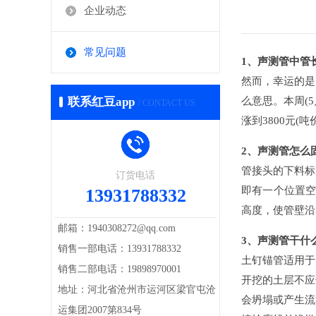
企业动态
常见问题
1、声测管中
然而，幸
联系红豆app
么意思。本
/ CONTACT US
涨到3800元(吨价
2、声测管
管接头的下料标准
订货电话
即有一个位置空
13931788332
高度，使管
邮箱：1940308272@qq.com
3、声测管干
销售一部电话：13931788332
土钉锚管适用于砂
销售二部电话：19898970001
开挖的土层不应长
地址：河北省沧州市运河区梁官屯沧
会坍塌或产生流
运集团2007第834号