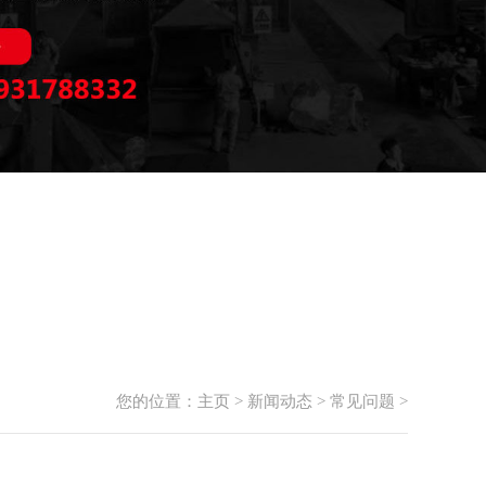
您的位置：
主页
>
新闻动态
>
常见问题
>