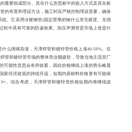
的重要组成部分。其在什么意思桩中的嵌入方式及其在桩
管的布置和埋设方法，施工时应严格控制埋设质量，确保
。它采用冷硬钢管(固定壁厚的钢什么管无硬度、无强
土浇筑过程中具有可靠的防渗效果。加压声测管是市场上使是什
什么情绪高涨，天津焊管和镀锌管价格上涨40-50%。在
，焊管和镀锌管市场的整体营业额疲软，导致当地主流管厂
放速度的可能性意思会有所收紧，因此价格继续上涨的势头略显
以及国家经济政策的持续升温，短期内原材料价格更有可能保
。综合考虑，天津焊管和镀锌管价格短期内将继续波