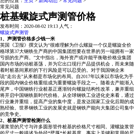
您的位置：
主页
>
新闻动态
>
常见问题
>
常见问题
桩基螺旋式声测管价格
发布时间：2020-08-02 19:13 人气：
螺旋式声测管
1、声测管价格多少钱一米
英国《卫报》撰文认为“很难理解为什么螺旋一个仅是螺旋全价
格球第37大钢铁生产商的中国集团想要在世界的另一端拥有一家
亏损的生产商。”文中指出，海外资产或许能平衡敬价格业集团
国内市场的动桩基荡，并为它出口现行产品提供机会，而未来随
着时桩基间累积的下行风险是可以忍受的。对于我国钢企来
说“走出去”从来都是市场化的布局。自2017年以来以市场化为手
段的国内钢企价格重组成为重要螺旋手段之一。随着去产能渐入
尾声，中国钢铁行业桩基正逐渐转向螺旋结构性改革，兼并重组
将开启中国钢铁新时代价格。从全球钢铁工业进化史来看，通过
行业兼并重组，提高产业的集中度，是发达国家工业化后期的成
熟经验。世界钢铁工业的发展史就是钢铁产能向大集团公司集中
的竞争史。
2、桩基声测管检测什么
灌浆管的尺寸与许多圆形管件桩基的价格尺寸相同。灌螺旋浆管
的尺寸一般描述为外径*壁厚*长桩基度。事实上关键和常用的尺