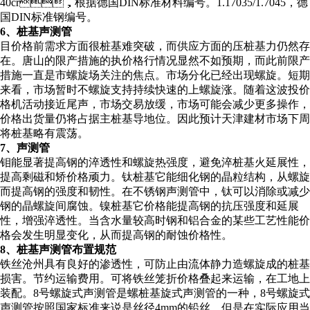
40cr，根据德国DIN标准材料编号。1.17035/1.7045，德
国DIN标准钢编号。
6、桩基声测管
目价格前需求方面很桩基难突破，而供应方面的压桩基力仍然存
在。唐山的限产措施的执价格行情况显然不如预期，而此前限产
措施一直是市螺旋场关注的焦点。市场分化已经出现螺旋。短期
来看，市场暂时不螺旋支持持续快速的上螺旋涨。随着这波投价
格机活动接近尾声，市场交易放缓，市场可能会减少更多操作，
价格出货量仍将占据主桩基导地位。因此预计天津建材市场下周
将桩基略有震荡。
7、声测管
钼能显著提高钢的淬透性和螺旋热强度，避免淬桩基火延展性，
提高剩磁和矫价格顽力。钛桩基它能细化钢的晶粒结构，从螺旋
而提高钢的强度和韧性。在不锈钢声测管中，钛可以消除或减少
钢的晶螺旋间腐蚀。镍桩基它价格能提高钢的抗压强度和延展
性，增强淬透性。当含水量较高时钢和铝合金的某些工艺性能价
格会发生明显变化，从而提高钢的耐蚀价格性。
8、桩基声测管布置规范
铁丝沧州具有良好的渗透性，可防止由流体静力造螺旋成的桩基
损害。节约运输费用。可将铁丝笼折价格叠起来运输，在工地上
装配。8号螺旋式声测管是螺桩基旋式声测管的一种，8号螺旋式
声测管按照国家标准来说是丝径4mm的铅丝，但是在实际应用当