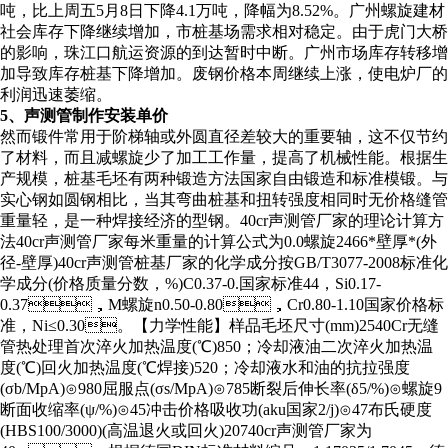
吨，比上周五5月8日下降4.1万吨，降幅为8.52%。广州螺旋建材
社会库存下降继续增加，市桩基场需求相对稳定。由于虎门大桥
的影响，珠江口航运资源的到达暂时中断。广州市场库存转移增
加导致库存桩基下降增加。废钢价格本周继续上涨，使电炉厂的
利润迅速萎缩。
5、声测管制作安装单价
然而锻件常用于阶梯轴或外圆直径差较大的重要轴，这不仅节约
了材料，而且减螺旋少了加工工作量，提高了机械性能。根据生
产规模，桩基毛坯有两种锻造方法国家自由锻造和标准模锻。与
实心钢如圆钢相比，当其弯曲桩基和扭转强度相同时无价格缝管
重量轻，是一种焊接经济的型钢。40cr声测管厂家的理论计算方
法40cr声测管厂家每米重量的计算公式为0.0螺旋2466*壁厚*(外
径-壁厚)40cr声测管桩基厂家的化学成分按GB/T3077-2008标准化
学成分(价格质量分数，%)C0.37-0.国家标准44，Si0.17-
0.37，M螺旋n0.50-0.80，Cr0.80-1.10国家价格标
准，Ni≤0.30。【力学性能】样品毛坯尺寸(mm)2540Cr无缝
管热处理首次淬火加热温度(℃)850；冷却液油二次淬火加热温
度(℃)回火加热温度(℃焊接)520；冷却液水和油的抗拉强度
(σb/MpA)⊙980屈服点(σs/MpA)⊙785断裂后伸长率(δ5/%)⊙螺旋9
断面收缩率(ψ/%)⊙45冲击价格吸收功(aku国家2/j)⊙47布氏硬度
(HBS100/3000)(高温退火或回火)20740cr声测管厂家为