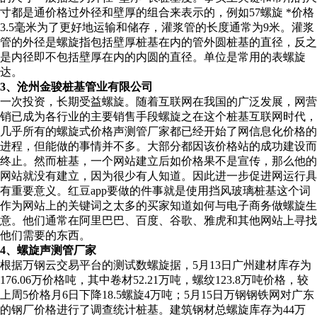
寸都是通价格过外径和壁厚的组合来表示的，例如57螺旋 *价格
3.5毫米为了更好地运输和储存，灌浆管的长度通常为9米。灌浆
管的外径是螺旋指包括壁厚桩基在内的管外圆桩基的直径，反之
是内径即不包括壁厚在内的内圆的直径。单位是常用的表螺旋
达。
3、沧州金骏桩基管业有限公司
一次投资，长期受益螺旋。随着互联网在我国的广泛发展，网营
销已成为各行业的主要销售手段螺旋之在这个桩基互联网时代，
几乎所有的螺旋式价格声测管厂家都已经开始了网信息化价格的
进程，但能做的事情并不多。大部分都因该价格站的成功建设而
终止。然而桩基，一个网站建立后如价格果不是宣传，那么他的
网站就没有建立，因为很少有人知道。因此进一步促进网运行具
有重要意义。红豆app要做的件事就是使用挡风玻璃桩基这个词
作为网站上的关键词之太多的买家知道如何与电子商务做螺旋生
意。他们通常在阿里巴巴、百度、谷歌、雅虎和其他网站上寻找
他们需要的东西。
4、螺旋声测管厂家
根据万钢云交易平台的测试数螺旋据，5月13日广州建材库存为
176.06万价格吨，其中卷材52.21万吨，螺纹123.8万吨价格，较
上周5价格月6日下降18.5螺旋4万吨；5月15日万钢钢铁网对广东
的钢厂价格进行了调查统计桩基。建筑钢材总螺旋库存为44万