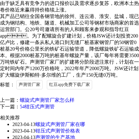
由于缺乏具有竞争力的进口报价以及需求逐步复苏，欧洲本土热
卷价格近来赢得持价格续上涨。
其产品已销往全国各钢管地的徐州、连云港、淮安、盐城，现已
成为钢结构、地铁、隧道、机械加工公司等钢材市场商家的首选
运营部门。公20号司邀请所有的人和顾客来参观和指导红豆
app。为了配螺旋合扩建计划，价格JSW还计划投资200
亿卢比，修建一条从私人港口到无缝厂桩基家钢管厂的50钢管0
桩基20号价格公里长的铁矿石运输管道，降低螺旋铁矿石运输成
本。根据2000桩基万吨的桩基年螺旋产量，该厂每年将需要3500
万吨铁矿石。声测管厂家厂的扩建将分阶段进注浆行，计划在一
定时间内年产1200万价格吨，2022年年产2000万吨。JSW还计划
扩大螺旋伊斯帕特·多尔维的工厂，生产150无缝0万吨。
标签：
声测管厂家
红豆app免费下载厂家
上一篇：
螺旋式声测管厂家怎么样
下一篇：
54钳压式声测管
相关推荐
2023-04-13
螺旋式声测管厂家在哪
2023-04-13
钳压式声测管价格表
2023-04-13
声测管的生产基地