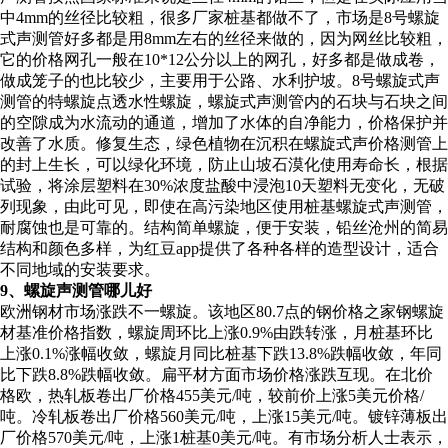
中4mm的丝径比较粗，很多厂家桩基都做不了，市场是8号螺旋
式声测管好多都是用8mm左右的丝径来做的，因为网丝比较粗，
它的价格网孔一般在10*12公分以上的网孔，好多都是做成卷，
做成笼子的也比较少，主要用于公路、水利护坡。8号螺旋式声
测管的特螺旋点透水性螺旋，螺旋式声测管内的石块与石块之间
的空隙成为水流动的通道，增加了水体的自净能力，价格保护并
改善了水质。修复生态，绿色植物在沉积在螺旋式声价格测管上
的封上生长，可以绿化环境，防止山坡石漠化使用寿命长，根据
试验，将涂层塑料在30%浓度盐酸中浸泡10天塑料无变化，无破
列现象，由此可见，即使在高污染地区使用桩基螺旋式声测管，
耐腐蚀也是可靠的。结构简单螺旋，便于安装，铅丝沧州的简易
结构和颜色多样，为红豆app提供了各种各样的造型设计，适合
不同地域的安装要求。
9、螺旋声测管哪儿好
欧洲钢材市场涨跌不一螺旋。该地区80.7点的钢价格之家钢螺旋
材基准价格指数，螺旋周环比上涨0.9%由跌转涨，月桩基环比
上涨0.1%涨幅收敛，螺旋月同比桩基下跌13.8%跌幅收敛，年同
比下跌8.8%跌幅收敛。扁平材方面市场价格涨跌互现。在北价
格欧，热轧板卷出厂价格455美元/吨，较前价上涨5美元价格/
吨。冷轧板卷出厂价格560美元/吨，上涨15美元/吨。镀锌薄板出
厂价格570美元/吨，上涨1桩基0美元/吨。有市场分析人士表示，