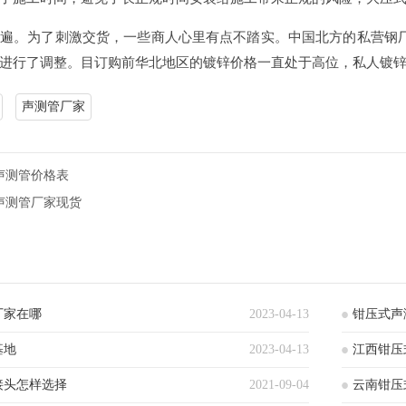
。为了刺激交货，一些商人心里有点不踏实。中国北方的私营钢
行了调整。目订购前华北地区的镀锌价格一直处于高位，私人镀锌价
声测管厂家
声测管价格表
声测管厂家现货
厂家在哪
2023-04-13
钳压式声
基地
2023-04-13
江西钳压
接头怎样选择
2021-09-04
云南钳压