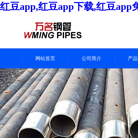
红豆app,红豆app下载,红豆ap
网站首页
公司简介
产品