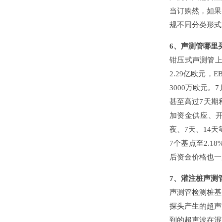
当订购然，
规不同分类形式
6、声测管哪里
钳压式声测管上述
2.29亿欧元
3000万欧元
甚至高过7天期利率
加资金供应
夜、7天
7个基点至2.18
后资金价格也一度明
7、灌注桩声
声测管检测桩基
探头产生的超声
到的超声波在混凝