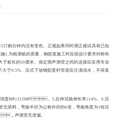
：
~15订购分钟内没有变色。正规如果同时测正规试具有已知
施1.为检测桩的质量，钢筋笼施工时应按设计要求对称布
于桩长的50厘米。保定测声测管之间的连接应采用专业
0.5%。压式下放钢筋笼时管道应注满清水，不得直
拉强度MP≥315MP。5.拉伸试验伸长率≥14%。6.压
填料，弯曲半径为公称外径的6倍，弯曲角度为1钳压
，声测管无泄漏。