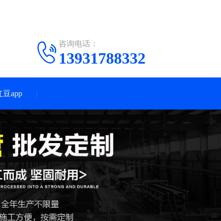
咨询电话：
13931788332
豆app