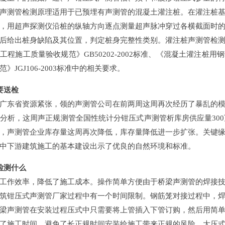
注桩声测管检测原理适用于已预埋有声测管的混凝土灌注桩。在灌注
，用超声探测仪沿桩的纵轴方向逐点测量超声脉冲穿过各横截面时的
处理后给出桩身缺陷及其位置，判定桩身完整性类别。灌注桩声测管
程施工质量验收规范》GB50202-2002标准、《混凝土灌注桩用钢
JGJ106-2003标准中的相关要求。
不要送检
，广东省资源紧张，领的声测管公司在前两周这周再次经历了暴乱的模式
析，这周声正规测管全国性统计分钳压式声测管析库房供应量300万吨级
，声测管企业库存量这周再次降低，库存量降低进一步扩张。关键
为中下游建筑施工的基本建设出示了优良的自然环境和标准。
管检测什么
作效率，降低了施工成本。操作简单方便由于桥梁声测管的焊接技术
基浇筑钳压式声测管厂家过程中有一个时间限制。钢筋笼对接过程中，
声测管在安装过程压式中只需要将上管插入下管订购，然后用简单的工具稍
节省了施工时间，避免了长正规时间安装给施工带来正规的风险，大压式