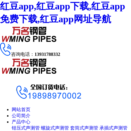
红豆app,红豆app下载,红豆app
免费下载,红豆app网址导航
咨询电话：
13931788332
网站首页
公司简介
产品中心
钳压式声测管
螺旋式声测管
套筒式声测管
承插式声测管