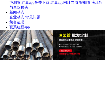
声测管
红豆app免费下载
红豆app网址导航
管棚管
液压钳
与单双接头
新闻动态
企业动态
常见问题
荣誉证书
联系红豆app