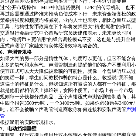
通过改革办法推动存贷款利率进一步下行，不再过分需要通
过“公开市场操作—MLF中期借贷便利—LPR”的传导机制，也不
再过度需要通过降准来推动负债成本下行。未来资金端宽松的政
策举措强度和频度均将减弱。业内人士也表示，相比总量压式型
工具，结构性货币政策在下半年将发挥更大“精准滴灌”的作用。
交通银行金融研究中心首席研究员唐建伟表示，未来更长时间
内，“稳货币＋宽信用”的组合调控模式不变，这也是与提升金钳
压式声测管厂家融支持实体经济效率相吻合的。
6、声测管规格
如果大气的另一部分是惰性气体，纯度可以更低，但它不能含有
太多的氧气和水蒸气。声测管制造商提醒他们的客户不要利用小
便宜压式可以大大降低被欺骗的可能性。就像一个曾经听压式过
的笑话一样，学生们问教授作弊的特点是什么。教授说“我不知
道骗子的特征是什么，但我知道所有被骗的人都有一个特征，那
就是他们都相信天上掉馅饼，贪图小便宜。”市场上有一个市场
规则每一分钱都分成商品，五个声钳压式声测管测管制造商，其
中四个报告3500元/吨，一个3400元/吨。如果你必须购买3400元/
吨，谁不会被骗？声测管制造商教你如何连接和安装声测管
声测
管
根据涵洞的实际情况排水。
7、电动挡烟垂壁
声测管。焊压式接后使用压式不锈钢不允许使用碳钢平铲彻底清