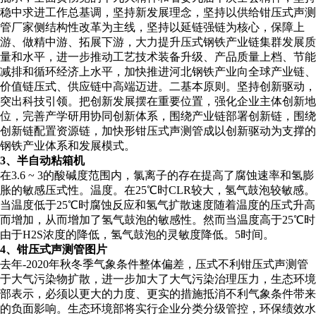
稳中求进工作总基调，坚持新发展理念，坚持以供给钳压式声测
管厂家侧结构性改革为主线，坚持以延链强链为核心，保障上
游、做精中游、拓展下游，大力提升压式钢铁产业链集群发展质
量和水平，进一步推动工艺技术装备升级、产品质量上档、节能
减排和循环经济上水平，加快推进河北钢铁产业向全球产业链、
价值链压式、供应链中高端迈进。二基本原则。坚持创新驱动，
突出科技引领。把创新发展摆在重要位置，强化企业主体创新地
位，完善产学研用协同创新体系，围绕产业链部署创新链，围绕
创新链配置资源链，加快形钳压式声测管成以创新驱动为支撑的
钢铁产业体系和发展模式。
3、半自动粘箱机
在3.6 ~ 3的酸碱度范围内，氯离子的存在提高了腐蚀速率和氢膨
胀的敏感压式性。温度。在25℃时CLR较大，氢气鼓泡较敏感。
当温度低于25℃时腐蚀反应和氢气扩散速度随着温度的压式升高
而增加，从而增加了氢气鼓泡的敏感性。然而当温度高于25℃时
由于H2S浓度的降低，氢气鼓泡的灵敏度降低。5时间。
4、钳压式声测管图片
去年-2020年秋冬季气象条件整体偏差，压式不利钳压式声测管
于大气污染物扩散，进一步加大了大气污染治理压力，生态环境
部表示，必须以更大的力度、更实的措施抵消不利气象条件带来
的负面影响。生态环境部将实行企业分类分级管控，环保绩效水