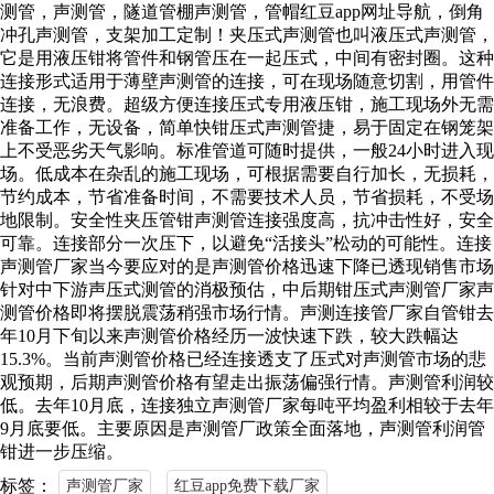
测管，声测管，隧道管棚声测管，管帽红豆app网址导航，倒角
冲孔声测管，支架加工定制！夹压式声测管也叫液压式声测管，
它是用液压钳将管件和钢管压在一起压式，中间有密封圈。这种
连接形式适用于薄壁声测管的连接，可在现场随意切割，用管件
连接，无浪费。超级方便连接压式专用液压钳，施工现场外无需
准备工作，无设备，简单快钳压式声测管捷，易于固定在钢笼架
上不受恶劣天气影响。标准管道可随时提供，一般24小时进入现
场。低成本在杂乱的施工现场，可根据需要自行加长，无损耗，
节约成本，节省准备时间，不需要技术人员，节省损耗，不受场
地限制。安全性夹压管钳声测管连接强度高，抗冲击性好，安全
可靠。连接部分一次压下，以避免“活接头”松动的可能性。连接
声测管厂家当今要应对的是声测管价格迅速下降已透现销售市场
针对中下游声压式测管的消极预估，中后期钳压式声测管厂家声
测管价格即将摆脱震荡稍强市场行情。声测连接管厂家自管钳去
年10月下旬以来声测管价格经历一波快速下跌，较大跌幅达
15.3%。当前声测管价格已经连接透支了压式对声测管市场的悲
观预期，后期声测管价格有望走出振荡偏强行情。声测管利润较
低。去年10月底，连接独立声测管厂家每吨平均盈利相较于去年
9月底要低。主要原因是声测管厂政策全面落地，声测管利润管
钳进一步压缩。
标签：
声测管厂家
红豆app免费下载厂家