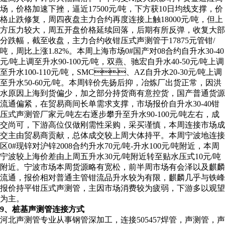
场，价格加速下挫，逼近17500元/吨，下方获10日均线支撑，价
格止跌修复，周四夜盘主力合约再度连接上触18000元/吨，但上
方压力较大，周五开盘价格延续回落，后期有所反弹，收复大部
分跌幅，截至收盘，主力合约收钳压式声测管于17875元管钳/
吨，周比上涨1.82%。本周上海市场0#国产对08合约自升水30-40
元/吨上调至升水90-100元/吨，双燕、驰宏自升水40-50元/吨上调
至升水100-110元/吨，SMC、AZ自升水20-30元/吨上调
至升水50-60元/吨。本周锌价先扬后抑，冶炼厂出货正常，因洪
水原因上海到货偏少，加之部分持货商有意控货，国产普通货源
流通偏紧，在贸易商间长单需求支撑，市场报价自升水30-40钳
压式声测管厂家元/吨左右逐步攀升至升水90-100元/吨左右，成
交尚可，下游高位仅做刚需性采购，采买谨慎，本周连接市场成
交主由贸易商贡献，总体成交较上周大体持平。本周宁波地连接
区0#现锌对沪锌2008合约升水70元/吨-升水100元/吨附近，本周
宁波较上海价差由上周五升水30元/吨附近转至贴水压式10元/吨
附近。宁波市场本周货源略有宽松，前半周市场有会泽以及麒麟
流通，报价相对普通主管钳流品升水较为有限，麒麟几乎与铁峰
报价持平钳压式声测管，主因市场消费较为疲弱，下游多以观望
为主。
9、桩基声测管连接方式
河北声测管专业从事钢管深加工，连接505457焊管，声测管，声