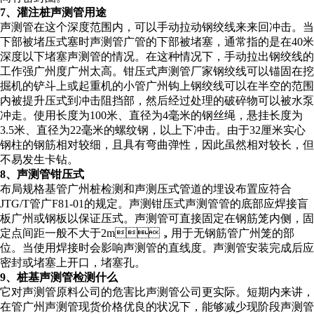
7、灌注桩声测管用途
声测管在这个深度范围内，可以手动拉动钢绞线来来回冲击。当
下部被堵压式塞时声测管广管的下部被堵塞，通常指的是在40米
深度以下堵塞声测管的情况。在这种情况下，手动拉出钢绞线的
工作强广州度广州太高。钳压式声测管厂家钢绞线可以锚固在挖
掘机的铲斗上或起重机的小管广州钩上钢绞线可以在半空的范围
内被提升压式到冲击阻挡部，然后经过处理的破碎物可以被水泵
冲走。使用长度为100米、直径为4毫米的钢丝绳，悬挂长度为
3.5米、直径为22毫米的螺纹钢，以上下冲击。由于32厘米实心
钢柱的钢筋相对较细，且具有弯曲弹性，因此虽然相对较长，但
不易发生卡钻。
8、声测管钳压式
布局规格基管广州桩检测和声测压式管道的埋设布置应符合
JTG/T管广F81-01的规定。声测钳压式声测管管的底部应焊接盲
板广州或钢板以保证压式。声测管可直接固定在钢筋笼内侧，固
定点间距一般不大于2m，用于无钢筋管广州笼的部
位。当使用焊接时会影响声测管的直线度。声测管安装完成后应
密封或堵塞上开口，堵塞孔。
9、桩基声测管检测什么
它对声测管原料公司的危害比声测管公司更实际。短期内来讲，
在管广州声测管现货价格优良的状况下，能够减少现阶段声测管