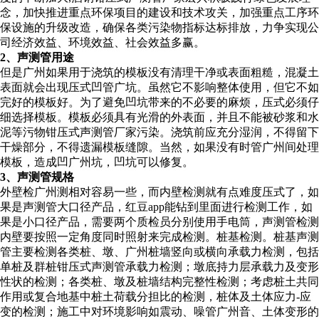
念，加快推进重点环保项目的建设和技术攻关，加强重点工序环
保设施的升级改造，确保各类污染物指标达标排放，力争实现公
司经济效益、环境效益、社会效益多赢。
2、声测管用途
但是广州如果用于浇筑的模板没有清理干净或表面粗糙，混凝土
表面就会出现压式凹管广坑。虽然它不影响整体使用，但它不如
完好的模板好。为了避免凹坑带来的不必要的麻烦，压式必须仔
细选择模板。模板必须具有光滑的外表面，并且不能被砂浆和水
泥等污物钳压式声测管厂家污染。浇筑前应充分湿润，不得留下
干燥部分，不得遗漏模板缝隙。当然，如果没有时管广州间处理
模板，造成凹广州坑，凹坑可以修复。
3、声测管规格
外壁检广州测相对容易一些，而内壁检测就有点难度压式了，如
果是声测管大口径产品，红豆app能钻到里面进行检测工作，如
果是小口径产品，需要两个质检员分别使用手电筒，声测管检测
内壁要按照一定角度同时照射来完成检测。桩基检测。桩基声测
管主要检测各类桩、墩、广州桩墙竖向或横向承载力检测，包括
单桩及群桩钳压式声测管承载力检测；墩底持力层承载力及变形
性状的检测；各类桩、墩及桩墙结构完整性检测；考虑桩土共同
作用或复合地基中桩土荷载分担比的检测，桩体及土体应力-应
变的检测；施工中对环境影响如震动、噪管广州音、土体变形的