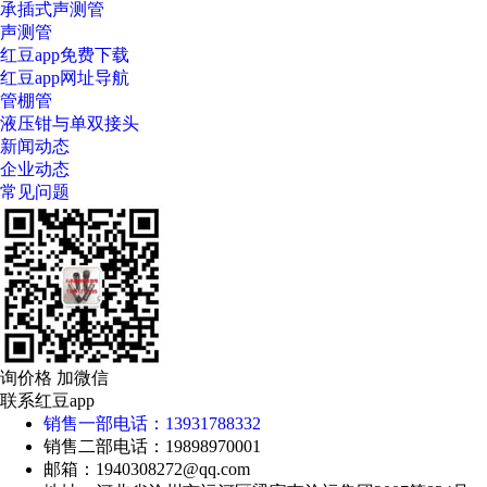
承插式声测管
声测管
红豆app免费下载
红豆app网址导航
管棚管
液压钳与单双接头
新闻动态
企业动态
常见问题
询价格 加微信
联系红豆app
销售一部电话：13931788332
销售二部电话：19898970001
邮箱：1940308272@qq.com