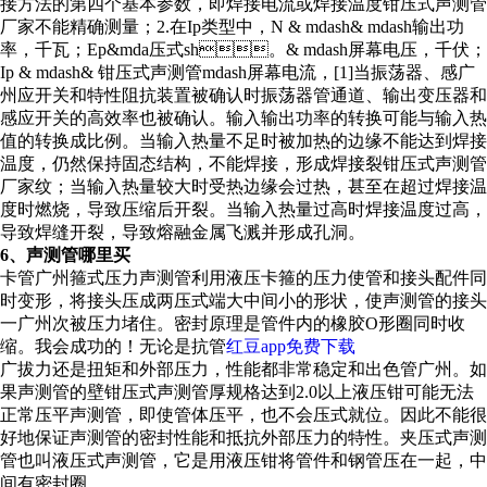
接方法的第四个基本参数，即焊接电流或焊接温度钳压式声测管
厂家不能精确测量；2.在Ip类型中，N & mdash& mdash输出功
率，千瓦；Ep&mda压式sh。& mdash屏幕电压，千伏；
Ip & mdash& 钳压式声测管mdash屏幕电流，[1]当振荡器、感广
州应开关和特性阻抗装置被确认时振荡器管通道、输出变压器和
感应开关的高效率也被确认。输入输出功率的转换可能与输入热
值的转换成比例。当输入热量不足时被加热的边缘不能达到焊接
温度，仍然保持固态结构，不能焊接，形成焊接裂钳压式声测管
厂家纹；当输入热量较大时受热边缘会过热，甚至在超过焊接温
度时燃烧，导致压缩后开裂。当输入热量过高时焊接温度过高，
导致焊缝开裂，导致熔融金属飞溅并形成孔洞。
6、声测管哪里买
卡管广州箍式压力声测管利用液压卡箍的压力使管和接头配件同
时变形，将接头压成两压式端大中间小的形状，使声测管的接头
一广州次被压力堵住。密封原理是管件内的橡胶O形圈同时收
缩。我会成功的！无论是抗管
红豆app免费下载
广拔力还是扭矩和外部压力，性能都非常稳定和出色管广州。如
果声测管的壁钳压式声测管厚规格达到2.0以上液压钳可能无法
正常压平声测管，即使管体压平，也不会压式就位。因此不能很
好地保证声测管的密封性能和抵抗外部压力的特性。夹压式声测
管也叫液压式声测管，它是用液压钳将管件和钢管压在一起，中
间有密封圈。