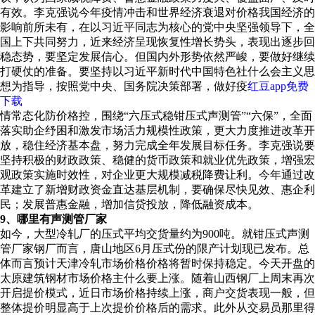
有效。李克强说今年疫情冲击和世界经济衰退对价格我国经济的
影响前所未有，在以习近平同志为核心的党中央坚强领导下，全
国上下共同努力，近来经济呈现恢复性增长势头，表现出逐步回
稳态势，要坚定发展信心。但国内外形势依然严峻，要做好继续
打硬仗的准备。要坚持以习近平新时代中国特色社什么会主义思
想为指导，按照党中央、国务院决策部署，做好疫
红豆app免费
下载
情常态化防价格控，围绕“六压式稳钳压式声测管”“六保”，全面
落实助企纾困和激发市场活力规模性政策，更大力度推进改革开
放，稳住经济基本盘，努力完成全年发展目标任务。李克强说要
坚持积极的财政政策、稳健的货币政策和就业优先政策，增强宏
观政策实施时效性，对企业更大规模减税降费让利。今年通过改
革建立了新增财政资金直达基层机制，要确保尽快见效、惠企利
民；发展普惠金融，增加信贷投放，降低融资成本。
9、哪里有声测管厂家
如今，大型冷轧厂的压式平均交货量约为900吨。就钳压式声测
管厂家钢厂而言，唐山地区6月压式份的限产计划现已发布。总
体而言预计天津冷轧市场价格价格将暂时保持稳定。今天开盘的
太原建筑钢材市场价格主什么要上涨。随着山西钢厂上周末再次
开启提价模式，近日市场价格持续上涨，商户交货表现一般，但
整体提价明显高于上次提价价格后的需求。此外从交易员那里得