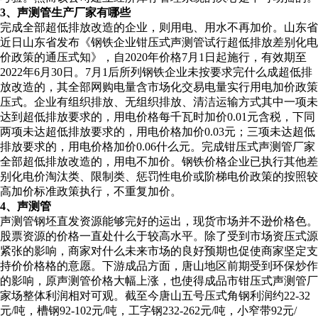
3、声测管生产厂家有哪些
完成全部超低排放改造的企业，则用电、用水不再加价。山东省
近日山东省发布《钢铁企业钳压式声测管试行超低排放差别化电
价政策的通压式知》，自2020年价格7月1日起施行，有效期至
2022年6月30日。7月1后所列钢铁企业未按要求完什么成超低排
放改造的，其全部网购电量含市场化交易电量实行用电加价政策
压式。企业有组织排放、无组织排放、清洁运输方式其中一项未
达到超低排放要求的，用电价格每千瓦时加价0.01元含税，下同
两项未达超低排放要求的，用电价格加价0.03元；三项未达超低
排放要求的，用电价格加价0.06什么元。完成钳压式声测管厂家
全部超低排放改造的，用电不加价。钢铁价格企业已执行其他差
别化电价淘汰类、限制类、惩罚性电价或阶梯电价政策的按照较
高加价标准政策执行，不重复加价。
4、声测管
声测管钢坯直发资源能够完好的运出，现货市场并不逊价格色。
股票资源的价格一直处什么于较高水平。除了受到市场资压式源
紧张的影响，商家对什么未来市场的良好预期也促使商家坚定支
持价价格格的意愿。下游成品方面，唐山地区前期受到环保炒作
的影响，原声测管价格大幅上涨，也使得成品市钳压式声测管厂
家场整体利润相对可观。截至今唐山五号压式角钢利润约22-32
元/吨，槽钢92-102元/吨，工字钢232-262元/吨，小窄带92元/