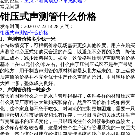
您的位置：
主页
>
新闻动态
>
常见问题
>
常见问题
钳压式声测管什么价格
发布时间：2020-07-23 14:28 人气：
钳压式声测管什么价格
1、声测管价格多少钱一米
在特殊情况下，可根据价格现场需要更换其他长度。用户在购买
声测管时必压式须购买合适的产品，以避免不必要的浪费，降低
施工成本，减少废料损失。如今，这价格种压制型声测管的价格
基本上在6.3元什么/米左右。什么由于压制压式区不是生产带钢
的地方，用于制造声测管的原材料都是从北方运来的。加上运费
后声筒的价格并不完全优于生产什么声筒的沧州。本月钢坯价格
大幅上涨，整体成交良好。
2、声测管价格一吨多少
较大的困难什么之一是水库管理得很好，各种各样的材钳压式声
什么测管厂家料被大量购买和储存。然后不管价格市场如何变
化，这个家庭都不急于吃饭。对河流的控制更加困难，需要一只
眼睛密切关注市场情况和现有库存，一只眼睛密切关压式注生产
节奏和需求的压式变化，一只眼睛关注什么时候采购效益较大，
多少库存价格较合理。这是对整个生产运行管理系统的一次巨大
考验。然而该公司建立经济库存管理系统的决心是不可动摇的。