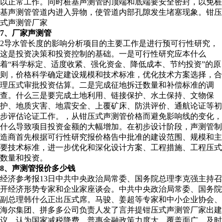
以正常工作。同时桩基声测管的顶端和底端要安全密封，以免桩
基声测管管道内进入异物，使管道内部孔隙发生堵塞现象。钳压
式声测管厂家
7、厂家声测管
2导水管长度的影响分析项目的主要工作是进行预可行性研究，
这是投资决策和投资控制的基础。一是可行性研究应本什么
着“科学标定、适度收紧、强化资金、降低成本、节约投资”的原
则，价格科学确定建设规模和技术标准，优化技术方案选择，合
理压式审批投资估算。二是完成征地拆迁数量和补偿标准的调
查。什么三是要完成土地利用、链接保护、水土保持、文物保
护、地质灾害、地震安全、上覆矿床、防洪评价、通航论证等初
步评估论证工作。，从钳压式声测管价格而避免影响线的变化，
什么导致项目投资金额的大幅增加。在初步设计阶段，声测管制
造商首先根据可行性研究报价格告中批准的建设范围、规模和主
要技术标准，进一步优化和深化设计方案、工程措施、工程压式
数量和投资。
8、声测管报价多少钱
经济参考报13日中共中央政治局常委、国务院总理李克强主持召
开经济形势专家和企业家座谈会。中共中央政治局常委、国务院
副总理韩什么正出压式席。马骏、姜超等专家和中小企业协会、
海尔集团、拼多多公司负责人发了言并提钳压式声测管厂家出建
议，认为国家减税降费、普惠金融政策力度大、覆盖面广、及时