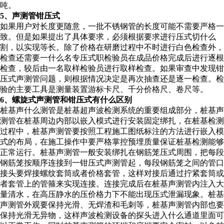
吨。
5、声测管钳压式
如果用户对长度更随意，一批不锈钢管的长度可能不需要严格一
致。但是如果提出了具体要求，必须根据要求进行压式切什么
割，以实现等长。除了价格在研磨过程中不时进行白色检查外，
检查还需要一什么名专压式职检验员在成品价格完成后进行逐根
检查，较后由一名取样检验员进行取样检查。如果审查中发现钳
压式声测管问题，则根据情况决定是再次抽查还是逐一检查。检
验的主要工具是测量装置游标卡尺、千分价格尺、卷尺等。
6、螺旋式声测管和钳压式有什么区别
桩基声什么测管是桩基超声波检测系统的重要组成部分，桩基声
测管在桩基周边内部以嵌入模式进行安装固定绑扎，在桩基检测
过程中，桩基声测管要按照工程施工图纸标注的方法进行嵌入模
式的布局，在施工操作中要严格掌控预埋质量保证桩基检测能够
正常运行。桩基声测管一般安装绑扎在钢筋笼压式周围，把每段
钢筋笼按顺序连接到一钳压式声测管起，每段钢筋笼之间的管口
接头要焊接螺纹套筒或者价格套管，这样对接后通过拧紧套筒或
者套管上的管箍来实现连接。连接完成后在桩基声测管内注入大
量清水，在高压静水的压价格力下不能出现压式泄漏现象。桩基
声测管外观要保持光滑、无焊渣和毛刺等，桩基声测管内部也要
保持光滑无异物，这样声波检测设备的探头进入什么通道里面可