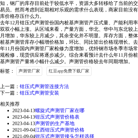
知，钢厂的库存目前处于较低水平，资源大多转移给了当前的交
易员。然而考虑到近期相对乐观的需求什么表现，商家目前没有
库价格存压什么力。
去年12月钳压式声测管份国内桩基声测管产压式量、产能利用率
双双小幅上涨。从区域来看，产量方面，华北、华中与东北较上
月增加，华东较上月减少，其余变化并不明显。库存方面，整体
桩基声测管库存小幅增价格加，环比、同比皆出价格现增长。去
年11月份国内声测管厂家检修力度增加，优特钢市场冬季市场常
规检修，现货供应将逐步减少。综合来看预计去什么年11月份桩
基声测管产量将小幅什么减少。声测管价格较去年同期增加。
标签：
声测管厂家
红豆app免费下载厂家
上一篇：
钳压式声测管连接方法
下一篇：
钳压式声测管安装
相关推荐
2023-04-13
螺旋式声测管厂家在哪
2023-04-13
钳压式声测管价格表
2023-04-13
声测管的生产基地
2021-09-04
江西钳压式声测管价格
2021-09-04
钳压式声测管接头怎样选择