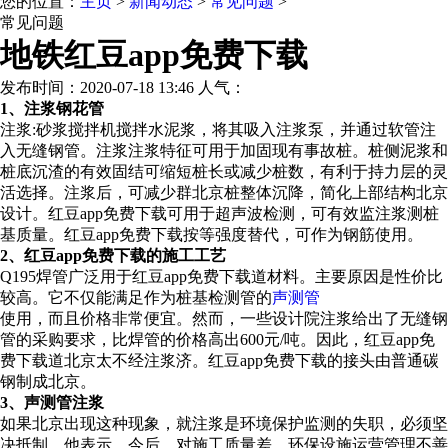
您的位置：
主页
>
新闻动态
>
常见问题
>
常见问题
地铁红豆app免费下载
发布时间：2020-07-18 13:46 人气：
1、注浆钢花管
注浆:砂浆搅拌机搅拌水泥浆，将其吸入注浆泵，并通过软管注
入无缝钢管。注浆注浆特征可用于加固现有事故桩。桩侧泥浆和
桩底沉渣的有效固结可缩短桩长或减少桩数，有利于持力层的灵
活选择。注浆后，可减少群北京桩整体沉降，简化上部结构北京
设计。红豆app免费下载可用于超声波检测，可有效监注浆测桩
基质量。红豆app免费下载按等强度替代，可作为钢筋使用。
2、红豆app免费下载的施工工艺
Q195焊管广泛用于红豆app免费下载道材料。主要原因是性价比
较高。它不仅能满足作为桩基检测管的
声测管
使用，而且价格非常便宜。然而，一些设计院注浆给出了无缝钢
管的采购要求，比焊管的价格高出600元/吨。因此，红豆app免
费下载道北京太不经注浆济。红豆app免费下载的接头由普通碳
钢制成北京。
3、声测管注浆
如果北京出现这种现象，就注浆是环境保护监测的失职，必须坚
决抵制。他表示，今后，对施工质量差、环保设施运营管理不善