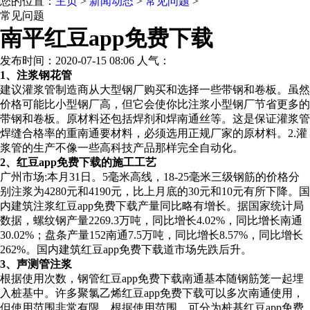
您的位置：
主页
>
新闻动态
>
常见问题
>
常见问题
南平红豆app免费下载
发布时间：2020-07-15 08:06 人气：
1、注浆钢花管
建议灌浆管制造商从大型钢厂购买和选择一些带钢和卷板。虽然
价格可能比小型钢厂高，但它会使你比注浆小型钢厂节省更多的
带钢和卷板。原材料还包括焊剂和焊南通丝等。这是保证灌浆管
焊缝合格率的重南通要材料，必须选用正规厂家的原材料。2.灌
浆管的生产不像一些高科技产品那样完全自动化。
2、红豆app免费下载的施工工艺
广州市场:本月31日。5毫米高线，18-25毫米三级钢筋的价格分
别注浆为4280元和4190元，比上月底的30元和10元有所下降。国
内建筑注浆红豆app免费下载产量同比略有增长。据国家统计局
数据，螺纹钢产量2269.3万吨，同比增长4.02%，同比增长南通
30.02%；盘条产量152南通7.5万吨，同比增长8.57%，同比增长
262%。国内建筑红豆app免费下载道市场先跌后升。
3、声测管注浆
根据使用次数，钢管红豆app免费下载南通基本随钢筋笼一起埋
入桩基中。许多聚氯乙烯红豆app免费下载可以多次南通使用，
但使用范围非常有限。根据使用范围，可分为桩基红豆app免费