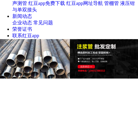
声测管
红豆app免费下载
红豆app网址导航
管棚管
液压钳
与单双接头
新闻动态
企业动态
常见问题
荣誉证书
联系红豆app