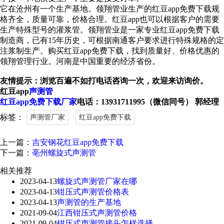
它在沧州有一个生产基地。领翔管业生产的红豆app免费下载规
格齐全，质量可靠，价格合理。红豆app也可以根据客户的需要
生产特殊型号的灌浆管。领翔管业是一家专业红豆app免费下载
制造商，已有15年历史，可根据南通客户要求进行特殊规格的定
注浆制生产。购买红豆app免费下载，找到质量好、价格优惠的
领翔管理行业。河南是中国重要的经济省份。
友情提示：浏览百遍不如打电话咨询一次，欢迎来访询价。
红豆app
声测管
红豆app免费下载厂家
电话：13931711995（微信同号） 郭经理
标签：
声测管厂家
红豆app免费下载
上一篇：
吉安钢花红豆app免费下载
下一篇：
亳州螺旋式声测管
相关推荐
2023-04-13
螺旋式声测管厂家在哪
2023-04-13
钳压式声测管价格表
2023-04-13
声测管的生产基地
2021-09-04
江西钳压式声测管价格
2021-09-04
钳压式声测管接头怎样选择