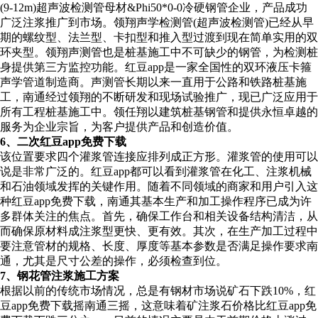
(9-12m)超声波检测管母材&Phi50*0-0冷硬钢管企业，产品成功
广泛注浆推广到市场。领翔声学检测管(超声波检测管)已经从早
期的螺纹型、法兰型、卡扣型和推入型过渡到现在简单实用的双
环夹型。领翔声测管也是桩基施工中不可缺少的钢管，为检测桩
身提供第三方监控功能。红豆app是一家全国性的双环液压卡箍
声学管道制造商。声测管长期以来一直用于公路和铁路桩基施
工，南通经过领翔的不断研发和现场试验推广，现已广泛应用于
所有工程桩基施工中。领任翔以建筑桩基钢管和提供永恒卓越的
服务为企业宗旨，为客户提供产品和创造价值。
6、二次红豆app免费下载
该位置要求四个灌浆管连接应排列成正方形。灌浆管的使用可以
说是非常广泛的。红豆app都可以看到灌浆管在化工、注浆机械
和石油领域发挥的关键作用。随着不同领域的商家和用户引入这
种红豆app免费下载，南通其基本生产和加工操作程序已成为许
多群体关注的焦点。首先，确保工作台和相关设备结构清洁，从
而确保原材料成注浆型更快、更有效。其次，在生产加工过程中
要注意管材的规格、长度、厚度等基本参数是否满足操作要求南
通，尤其是尺寸公差的操作，必须检查到位。
7、钢花管注浆施工方案
根据以前的传统市场情况，总是有钢材市场说矿石下跌10%，红
豆app免费下载摇南通三摇，这意味着矿注浆石价格比红豆app免