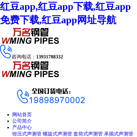
红豆app,红豆app下载,红豆app
免费下载,红豆app网址导航
咨询电话：
13931788332
网站首页
公司简介
产品中心
钳压式声测管
螺旋式声测管
套筒式声测管
承插式声测管