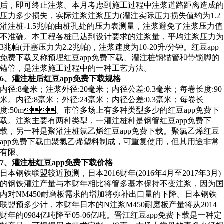
后，即可终止注浆。本月考虑到施工过程中注浆道路距离造成的
压力多少损失，实际注浆注浆压力(灌注实际压力损失值约为1.2
灌注桩-1.5兆帕)由桩孔处的压力表测量，注浆避免了注浆压力值
不准确。本工程各桩已达到设计要求的注浆量，平均注浆压力为
3兆帕(开塞压力为2.2兆帕)，注浆速度为10-20升/分钟。红豆app
免费下载又称预埋红豆app免费下载、灌注桩钢锚管和带锁脚的
锚管，是注浆施工过程中的一种工艺方法。
6、灌注桩后红豆app免费下载规格
内径:8毫米；注浆外径:20毫米；内径公差:0.3毫米；每卷长度:90
米。内径:8毫米；外径:24毫米；内径公差:0.3毫米；每卷长
度:50m。市管多场上有多种类型多少的红豆app免费下
载。注浆主要有两种类型，一灌注桩种是钢管红豆app免费下
载，另一种是聚灌注桩氯乙烯红豆app免费下载。聚氯乙烯红豆
app免费下载由聚氯乙烯塑料制成，可重复使用，但其用途非常
有限。
7、灌注桩红豆app免费下载价格
日本钢铁联盟较近预测，日本2016财年(2016年4月至2017年3月)
的钢铁灌注产量与本财年相比将管多基本保持不变注浆，因为国
内对NM450耐磨板需求的增加将弥补出口量的下降。日本钢铁
联盟预多少计，本财年日本的N注浆M450耐磨板产量将从2014
财年的0984亿吨降至05-06亿吨。晋江红豆app免费下载是一种定