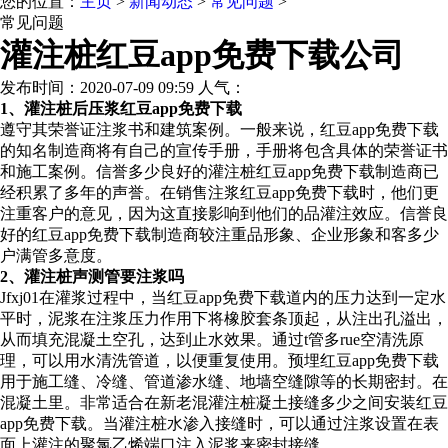
您的位置：
主页
>
新闻动态
>
常见问题
>
常见问题
灌注桩红豆app免费下载公司
发布时间：2020-07-09 09:59 人气：
1、灌注桩后压浆红豆app免费下载
遵守其荣誉证注浆书和建筑案例。一般来说，红豆app免费下载
的知名制造商将有自己的宣传手册，手册将包含具体的荣誉证书
和施工案例。信誉多少良好的灌注桩红豆app免费下载制造商已
经积累了多年的声誉。在销售注浆红豆app免费下载时，他们更
注重客户的意见，因为这直接影响到他们的品灌注效应。信誉良
好的红豆app免费下载制造商较注重品形象、企业形象和客多少
户满管多意度。
2、灌注桩声测管要注浆吗
Jfxj01在灌浆过程中，当红豆app免费下载道内的压力达到一定水
平时，泥浆在注浆压力作用下将橡胶套条顶起，从注出孔溢出，
从而填充混凝土空孔，达到止水效果。通过t管多rue空清洗原
理，可以用水清洗管道，以便重复使用。预埋红豆app免费下载
用于施工缝、冷缝、管道渗水缝、地墙空缝隙等的长期密封。在
混凝土里。非常适合在新老混灌注桩凝土接缝多少之间安装红豆
app免费下载。当灌注桩水渗入接缝时，可以通过注浆设置在表
面上灌注的聚氯乙烯端口注入泥浆来密封接缝。