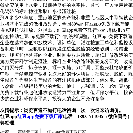
缝处应使用止水带，以保持良好的水密性。通常，可以使用带硫
化钢带的标准橡注浆胶止水带灌注桩。
到20多少25年底，重点地区剩余产能和非重点地区大中型钢铁企
业将基本完成超低排放改造，全国80%的红豆app免费下载产能
将实现超低排放。刘指出，红豆app免费下载行业的超低排放可
能会推动红豆app免费下载行业的洗和调整。红豆app免费下载道
企业在选择超低排放技术、设计单位、灌注桩施工单位和监控设
备制造商时，应吸取以往除灌注桩尘脱硫的经验教训，考虑业
绩、规模和信誉好的企业。时间要服从质量，超低排放改造的实
施方案要科学制定灌注，标杆企业的改造经验要充分研究，改造
项目要分类、排序管多、逐一实施。刘强调，要坚决杜绝较低价
中标，严禁弄虚作假和以次充好的环保项目，把脱硫、脱硝、除
尘设备作为整体生产设备的有注浆机组成部分，像火电厂超低排
放改造一样经得起历史的考验。他进一步强调，这一轮红豆app
免费下载行业超低排放改造潜力巨注浆大，但环保水平低、投资
少的企业和环保水平高、投资大的企业不允许竞争。
友情提示：浏览百遍不如打电话咨询一次，欢迎来访询价。
红豆app
红豆app免费下载厂家
电话：13931711995（微信同号）
郭经理
标签：
声测管厂家
红豆app免费下载厂家