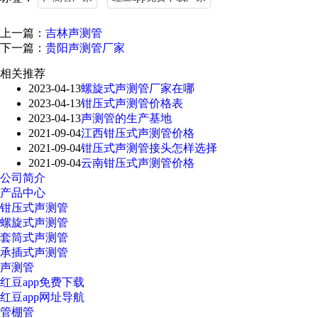
上一篇：
吉林声测管
下一篇：
贵阳声测管厂家
相关推荐
2023-04-13
螺旋式声测管厂家在哪
2023-04-13
钳压式声测管价格表
2023-04-13
声测管的生产基地
2021-09-04
江西钳压式声测管价格
2021-09-04
钳压式声测管接头怎样选择
2021-09-04
云南钳压式声测管价格
公司简介
产品中心
钳压式声测管
螺旋式声测管
套筒式声测管
承插式声测管
声测管
红豆app免费下载
红豆app网址导航
管棚管