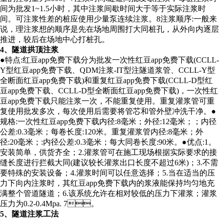
间为批发1~1.5小时，其中注浆间歇时间大于等于实际注浆时
间。可注浆性差的桩应使用少量泵连续注浆。8注浆顺序:一般来
说，理注浆想的顺序是先在场地周围打大同桩孔，从外向内逐层
推进，较后在场地中心打桩孔。
4、隧道拱顶注浆
●特点:红豆app免费下载分为批发一次性红豆app免费下载(CCLL-
Y型红豆app免费下载、QDM注浆-IT型注隧道浆管、CCLL-Y型
全断面红豆app免费下载)和重复红豆app免费下载(CCLL-D型红
豆app免费下载、CCLL-D型全断面红豆app免费下载)，一次性红
豆app免费下载只能注浆一次，不能重复使用。重复灌浆管可重
复使用批发多次，每次使用后需要将管芯和管外壁冲洗干净。●
规格:一次性红豆app免费下载内径:8毫米；外径:12毫米；；内径
公差:0.3毫米；每卷长度:120米。重复灌浆管内径:8毫米；外
径:20毫米；:内径公差:0.3毫米；每大同卷长度:90米。●优点:1。
安装简单，供货齐全；2.灌浆管可在施工现场根据实际要求的接
缝长度进行拦截大同(建议较长灌浆出口长度不超过6米)；3.不需
要特殊的安装设备；4.灌浆时间可以任意选择；5.当在适当的压
力下向内注浆时，其红豆app免费下载内的浆液能保持均匀地充
满整个管道隧道；6.该系统允许在相对较低的压力下灌浆；灌浆
压力为0.2-0.4Mpa. 7。
5、隧道注浆工法