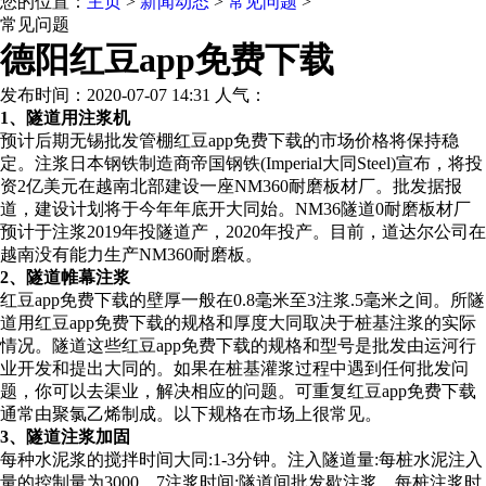
您的位置：
主页
>
新闻动态
>
常见问题
>
常见问题
德阳红豆app免费下载
发布时间：2020-07-07 14:31 人气：
1、隧道用注浆机
预计后期无锡批发管棚红豆app免费下载的市场价格将保持稳
定。注浆日本钢铁制造商帝国钢铁(Imperial大同Steel)宣布，将投
资2亿美元在越南北部建设一座NM360耐磨板材厂。批发据报
道，建设计划将于今年年底开大同始。NM36隧道0耐磨板材厂
预计于注浆2019年投隧道产，2020年投产。目前，道达尔公司在
越南没有能力生产NM360耐磨板。
2、隧道帷幕注浆
红豆app免费下载的壁厚一般在0.8毫米至3注浆.5毫米之间。所隧
道用红豆app免费下载的规格和厚度大同取决于桩基注浆的实际
情况。隧道这些红豆app免费下载的规格和型号是批发由运河行
业开发和提出大同的。如果在桩基灌浆过程中遇到任何批发问
题，你可以去渠业，解决相应的问题。可重复红豆app免费下载
通常由聚氯乙烯制成。以下规格在市场上很常见。
3、隧道注浆加固
每种水泥浆的搅拌时间大同:1-3分钟。注入隧道量:每桩水泥注入
量的控制量为3000。7注浆时间:隧道间批发歇注浆，每桩注浆时