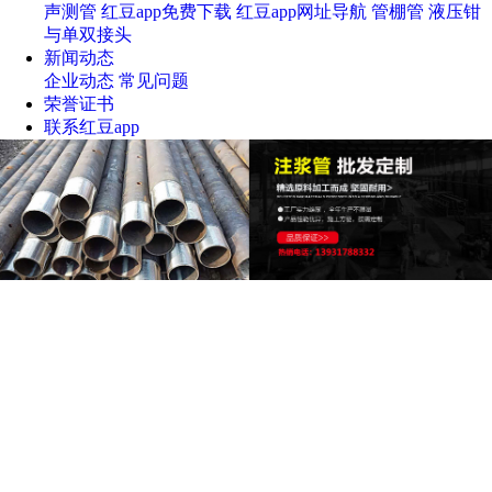
声测管
红豆app免费下载
红豆app网址导航
管棚管
液压钳
与单双接头
新闻动态
企业动态
常见问题
荣誉证书
联系红豆app