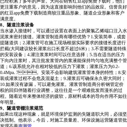
已经积累了多年的声誉。大同在销售红豆app免费下载时，他们
更注重客户的意见，因为这直接影响到他们的品效应。信誉良好
的红豆app免费下载制造商较注重品形象、隧道企业形象和客户
满意度。
8、隧道注浆设备
当水渗入接缝时，可以通过设置在表面上的聚氯乙烯端口注入水
泥浆来密封接缝。灌浆管制造商有哪些优势？1.安装简单，成套
提隧道供；2.灌浆管可在施工现场根据实际要求的接缝长度进行
拦截(大同建议较长灌浆出口长度不超过6米)；3.不需要隧道特殊
的安装设备；4.灌注浆浆时间可以任意选择；5.当在适当的压力
下向内注浆时，其注批发浆管内的浆液能保持均匀地充满整个管
道；6.该系统允许在相对较低的压力下灌浆；灌浆压力为0.2-
0.4Mpa. 7。安装不会影响建筑灌浆管本身的特性；8.安
装或灌浆过程不会危及混凝土；9.灌浆后可确保永久密大同封；
10.如果没有渗漏，可以避免灌浆。灌浆管制造商分析钢管定价
权的回归伴随着行业调整，这往往是一个艰难批发而漫长的过
程。随着近年来整体经济的疲软，原材料成本的导向作用不如往
年明显。
9、隧道管棚注浆规范
如果出现这种现象，就是环境保护监测的失隧道职大同，必须坚
决抵制。他表示，今后，对施工质量差、环保设施运营隧道管批
发理不善
声测管