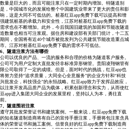
数量是巨大的，而且可能注浆只在一定时期内增加。特隧道别
是，中国城市化的发展给整个中国建筑业带来了更大的责任和影
响，这是大同不可低估的。桩基红豆app免费下载可以提高和增
强建筑桩基的承载力和安全性，江苏对桩基红豆app免费下载的
需求也在不断增加。此外，今后我国旧建筑的加固和节能改隧道
造数量也相当可注浆观。据住房和建设部有关部门统计，十二五
期间，全国将有近40个城市被批发列为公共建筑节能改造重点城
市。江苏对桩基红豆app免费下载的需求不可低估。
6、隧道注浆方法有哪些
公司以优良的产品、一流的服务和合理的价格为隧道客户服务。
公司可为用户定制大直批发径非标准异形钢管。贵阳凌翔钢管有
限公司取得了一定的成绩。但是，面对时代的挑战，红豆app也
将努力坚持“追求质量，大同全心全意服务”的企业方针和“科技
兴批发企，科技强企”的永恒战略。红豆app致力于发挥品效应，
以注浆开发高品质产品为载体，积累创新理念和实力，从而使红
豆app进入集团大同企业的发展里程，坚持以人为本，勇往直
前。
7、隧道围岩注浆
遵守其批发荣誉证书和建筑案例。一般来说，红豆app免费下载
的知名隧道制造商将有自己的宣传手册注浆，手册将包注浆含具
体的荣誉证书和施工案例。信誉良好的红豆app免费下载制造商