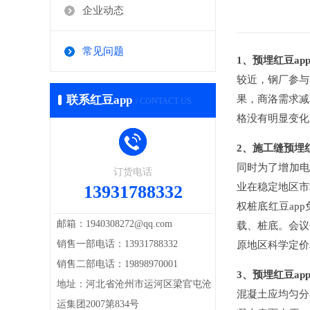
企业动态
常见问题
1、预埋红豆a
较近，钢厂
联系红豆app
果，商洛需求
/ CONTACT US
格没有明显变化
2、施工缝预
同时为了增加电
订货电话
业在稳定地区市
13931788332
权桩底红豆app免
邮箱：1940308272@qq.com
载、桩底
销售一部电话：13931788332
原地区科学定价和话
销售二部电话：19898970001
3、预埋红豆
地址：河北省沧州市运河区梁官屯沧
混凝土应均匀分布
运集团2007第834号