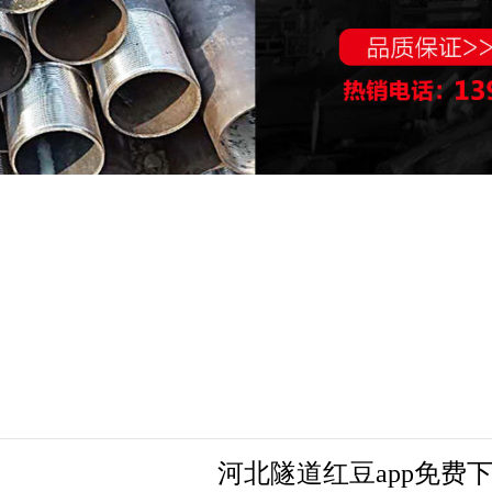
河北隧道红豆app免费