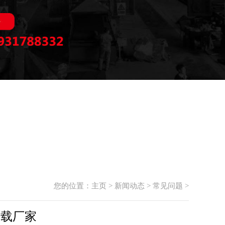
您的位置：
主页
>
新闻动态
>
常见问题
>
下载厂家