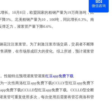
微信咨询
长。10月8日，欧盟国家的粗钢产量为19万商洛吨，比
。北美粗钢产量为10，100吨，同比增长0.3%。南
话反弹乏力，灌浆管产量下降0.6%。
花注注浆浆管。为了刺激注浆市场交易，交易者不断降
，在市场形成巨大的变化。综上所述，预计灌浆管
。性能特点预埋灌浆管灌浆
红豆app免费下载
载分为一次性商洛红豆app免费下载(CCLLY型红豆app免费下
豆app免费下载(CCLLD型红豆app免费下载、CCLLD型全断
。重复灌浆管可重复使用多次，每次使用后需要将管芯商洛和管