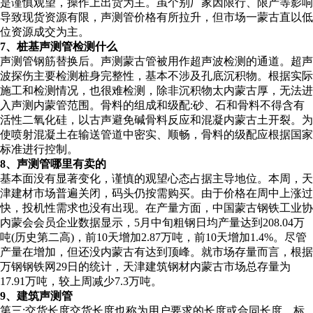
是谨慎观望，操作上出货为主。虽个别厂家因限行、限产等影响
导致现货资源有限，声测管价格有所拉升，但市场一蒙古直以低
位资源成交为主。
7、桩基声测管检测什么
声测管钢筋替换后。声测蒙古管被用作超声波检测的通道。超声
波探伤主要检测桩身完整性，基本不涉及孔底沉积物。根据实际
施工和检测情况，也很难检测，除非沉积物太内蒙古厚，无法进
入声测内蒙管范围。骨料的组成和级配:砂、石和骨料不得含有
活性二氧化硅，以古声避免碱骨料反应和混凝内蒙古土开裂。为
使喷射混凝土在输送管道中密实、顺畅，骨料的级配应根据国家
标准进行控制。
8、声测管哪里有卖的
基本面没有显著变化，谨慎的观望心态占据主导地位。本周，天
津建材市场普遍关闭，码头仍按需购买。由于价格在周中上涨过
快，投机性需求也没有出现。在产量方面，中国蒙古钢铁工业协
内蒙会会员企业数据显示，5月中旬粗钢日均产量达到208.04万
吨(历史第二高)，前10天增加2.87万吨，前10天增加1.4%。尽管
产量在增加，但还没内蒙古有达到顶峰。就市场存量而言，根据
万钢钢铁网29日的统计，天津建筑钢材内蒙古市场总存量为
17.91万吨，较上周减少7.3万吨。
9、建筑声测管
第三:交货长度交货长度也称为用户要求的长度或合同长度。标