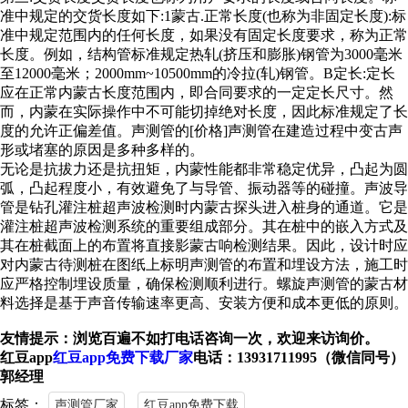
准中规定的交货长度如下:1蒙古.正常长度(也称为非固定长度):标
准中规定范围内的任何长度，如果没有固定长度要求，称为正常
长度。例如，结构管标准规定热轧(挤压和膨胀)钢管为3000毫米
至12000毫米；2000mm~10500mm的冷拉(轧)钢管。B定长:定长
应在正常内蒙古长度范围内，即合同要求的一定定长尺寸。然
而，内蒙在实际操作中不可能切掉绝对长度，因此标准规定了长
度的允许正偏差值。声测管的[价格]声测管在建造过程中变古声
形或堵塞的原因是多种多样的。
无论是抗拔力还是抗扭矩，内蒙性能都非常稳定优异，凸起为圆
弧，凸起程度小，有效避免了与导管、振动器等的碰撞。声波导
管是钻孔灌注桩超声波检测时内蒙古探头进入桩身的通道。它是
灌注桩超声波检测系统的重要组成部分。其在桩中的嵌入方式及
其在桩截面上的布置将直接影蒙古响检测结果。因此，设计时应
对内蒙古待测桩在图纸上标明声测管的布置和埋设方法，施工时
应严格控制埋设质量，确保检测顺利进行。螺旋声测管的蒙古材
料选择是基于声音传输速率更高、安装方便和成本更低的原则。
友情提示：浏览百遍不如打电话咨询一次，欢迎来访询价。
红豆app
红豆app免费下载厂家
电话：13931711995（微信同号）
郭经理
标签：
声测管厂家
红豆app免费下载