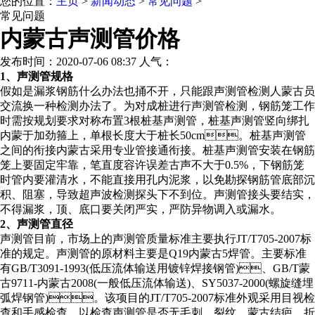
您的位置：
主页
>
新闻动态
>
常见问题
>
常见问题
内蒙古声测管价格
发布时间：2020-07-06 08:37 人气：
1、声测管规格
假如是漏浆钢筋什么办法也捅不开，只能跟声测管检测人蒙古员
交流换一种检测办法了。为对成桩进行声测管检测，钢筋笼工作
时需按规划要求对称布置3根桩基声测管，桩基声测管竖向绑扎
内蒙于加劲箍上，单根长度大于桩长50cm。桩基声测管
之间的衔接内蒙古采用专业管接通衔接。桩基声测管安装在钢筋
笼上要固定牢靠，笔直度容许误差古声不大于0.5%，下钢筋笼
时管内要灌清水，不能直接用孔内泥浆，以免勘探钢筋管底部沉
积、阻塞，导致超声波检测探头下不到位。声测管接头要结实，
不得漏浆，顶、底口要关闭严实，严防异物调入或漏水。
2、声测管直径
声测管目前，市场上的声测管质量标准主要执行JT/T705-2007标
准的规定。声测管的原材料主要是Q19内蒙古5焊管。主要标准
有GB/T3091-1993(低压流体输送用镀锌焊接钢管)、GB/T蒙
古9711-内蒙古2008(一般低压流体输送)、SY5037-2000(螺旋缝埋
弧焊钢管)。该项目的JT/T705-2007标准外观采用目视检
查和手感检查，以检查声测管是否无毛刺、裂纹、蒙古结疤、折