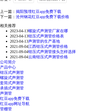
上一篇：
揭阳预埋红豆app免费下载
下一篇：
沧州钢花红豆app免费下载价格
相关推荐
2023-04-13
螺旋式声测管厂家在哪
2023-04-13
钳压式声测管价格表
2023-04-13
声测管的生产基地
2021-09-04
江西钳压式声测管价格
2021-09-04
钳压式声测管接头怎样选择
2021-09-04
云南钳压式声测管价格
公司简介
产品中心
钳压式声测管
螺旋式声测管
套筒式声测管
承插式声测管
声测管
红豆app免费下载
红豆app网址导航
管棚管